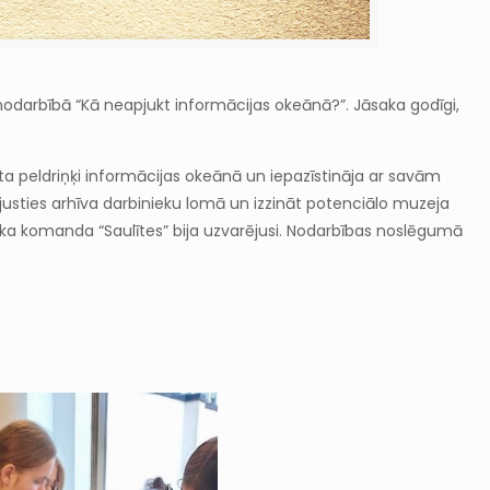
s nodarbībā “Kā neapjukt informācijas okeānā?”. Jāsaka godīgi,
a peldriņķi informācijas okeānā un iepazīstināja ar savām
ejusties arhīva darbinieku lomā un izzināt potenciālo muzeja
 ka komanda “Saulītes” bija uzvarējusi. Nodarbības noslēgumā