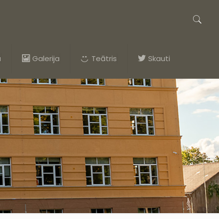
a
Galerija
Teātris
Skauti