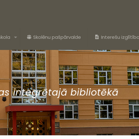
Skola
Skolēnu pašpārvalde
Interešu izglītīb
s integrētajā bibliotēkā