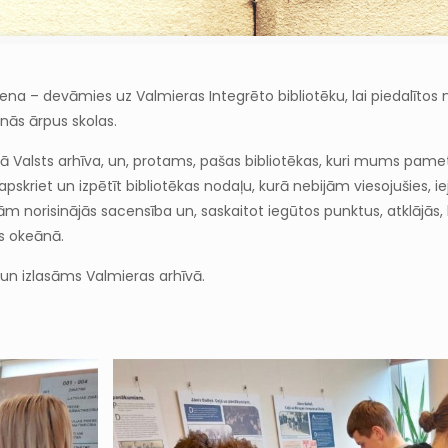
 diena – devāmies uz Valmieras Integrēto bibliotēku, lai piedalīto
anās ārpus skolas.
 Valsts arhīva, un, protams, pašas bibliotēkas, kuri mums pamet
kriet un izpētīt bibliotēkas nodaļu, kurā nebijām viesojušies, i
 norisinājās sacensība un, saskaitot iegūtos punktus, atklājās,
as okeānā.
un izlasāms Valmieras arhīvā.