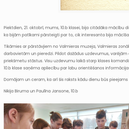
Piektdien, 21. oktobrī, mums, 10.b klasei, bija citādāka mācību
ka bijām patīkami pārsteigti par to, cik interesanta bija mācīš
Tikāmies ar pārstāvjiem no Valmieras muzeja, Valmieras zonālā
darbavietām un pieredzi. Pildot dažādus uzdevumus, varējām aps
priekšmetu stāstus. Visu uzdevumu laikā starp klases komandām
10.b klase saņēma apliecību par labu orientēšanos informācij
Domājam un ceram, ka arī šis raksts kādu dienu būs pieejams 
Nikija Biruma un Paulīna Jansone, 10.b