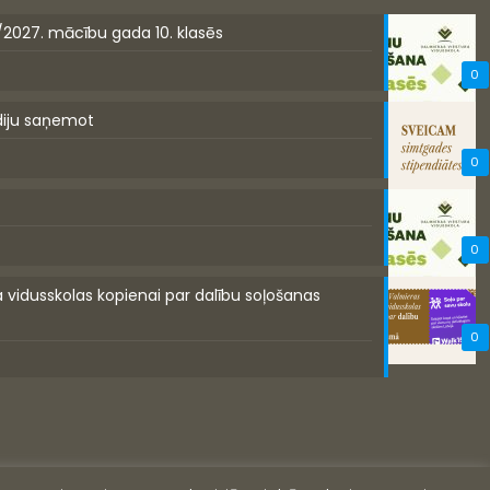
/2027. mācību gada 10. klasēs
0
diju saņemot
0
0
a vidusskolas kopienai par dalību soļošanas
0