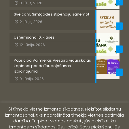
0
3. jūlijs, 2026
Sveicam, Simtgades stipendiju saņemot
2. jūlijs, 2026
0
Uzņemšana 10. klasēs
12. jūnijs, 2026
0
Pateicība Valmieras Viestura vidusskolas
kopienai par dalību soļošanas
izaicinājumā
0
9. jūnijs, 2026
Šī tīmekļa vietne izmanto sīkdatnes. Piekrītot sīkdatņu
izmantošanai, tiks nodrošināta tīmekļa vietnes optimāla
darbība. Turpinot vietnes apskati, jūs piekrītat, ka
izmantosim sīkdatnes jūsu ierīcē. Savu piekrišanu jūs