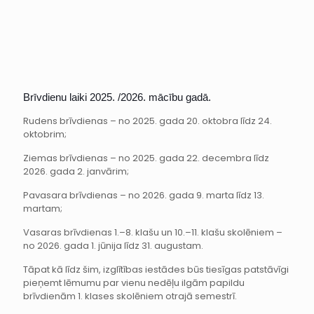
Brīvdienu laiki 2025. /2026. mācību gadā.
Rudens brīvdienas – no 2025. gada 20. oktobra līdz 24.
oktobrim;
Ziemas brīvdienas – no 2025. gada 22. decembra līdz
2026. gada 2. janvārim;
Pavasara brīvdienas – no 2026. gada 9. marta līdz 13.
martam;
Vasaras brīvdienas 1.–8. klašu un 10.–11. klašu skolēniem –
no 2026. gada 1. jūnija līdz 31. augustam.
Tāpat kā līdz šim, izglītības iestādes būs tiesīgas patstāvīgi
pieņemt lēmumu par vienu nedēļu ilgām papildu
brīvdienām 1. klases skolēniem otrajā semestrī.