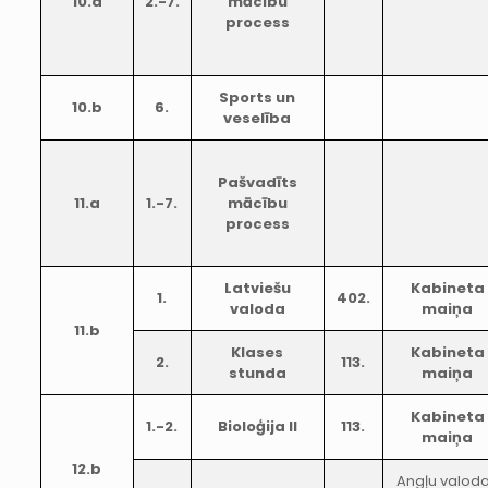
10.a
2.-7.
mācību
process
Sports un
10.b
6.
veselība
Pašvadīts
11.a
1.-7.
mācību
process
Latviešu
Kabineta
1.
402.
valoda
maiņa
11.b
Klases
Kabineta
2.
113.
stunda
maiņa
Kabineta
1.-2.
Bioloģija II
113.
maiņa
12.b
Angļu valod