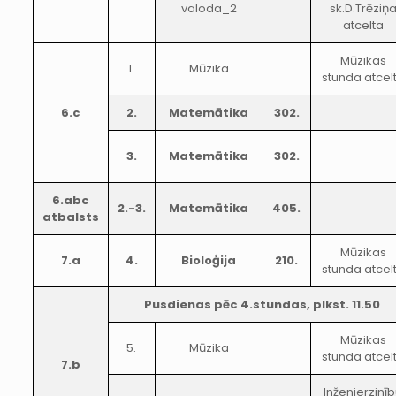
valoda_2
sk.D.Trēziņ
atcelta
Mūzikas
1.
Mūzika
stunda atcel
6.c
2.
Matemātika
302.
3.
Matemātika
302.
6.abc
2.-3.
Matemātika
405.
atbalsts
Mūzikas
7.a
4.
Bioloģija
210.
stunda atcel
Pusdienas pēc 4.stundas, plkst. 11.50
Mūzikas
5.
Mūzika
stunda atcel
7.b
Inženierzinī