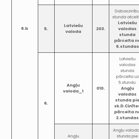
Dabaszinīb
stunda atcelt
Latviešu
Latviešu
6.b
5.
203.
valodas
valoda
stunda
pārcelta n
6.stundas
Latviešu
valodas
stunda
pārcelta uz
5.stundu.
Angļu
010.
Angļu
valoda_1
valodas
stunda pi
6.
sk.D.Cinīte
pārcelta n
2.stundas
Angļu valod
Angļu
stunda pie