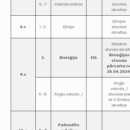
6.-7.
Inženierzinības
stundas
atceltas
Ķīmijas
8.c
1.-2.
Ķīmija
stundas
atceltas
Mūzikas
stunda atcelt
Bioloģijas
2.
Bioloģija
210.
stunda
pārcelta n
25.04.2024
9.c
Angļu
valoda_1
5.-6.
Angļu valoda_1
stundas pi
sk.V.Šmites
atceltas
Pašvadīts