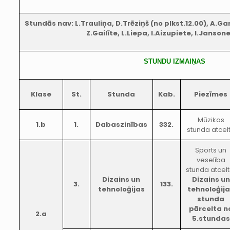
Stundās nav: L.Trauliņa, D.Trēziņš (no plkst.12.00), A.Ga
Z.Gailīte, L.Liepa, I.Aizupiete, I.Janson
STUNDU IZMAIŅAS
Klase
St.
Stunda
Kab.
Piezīmes
Mūzikas
1.b
1.
Dabaszinības
332.
stunda atcel
Sports un
veselība
stunda atcelt
Dizains un
Dizains un
3.
133.
tehnoloģijas
tehnoloģij
stunda
pārcelta n
2.a
5.stundas