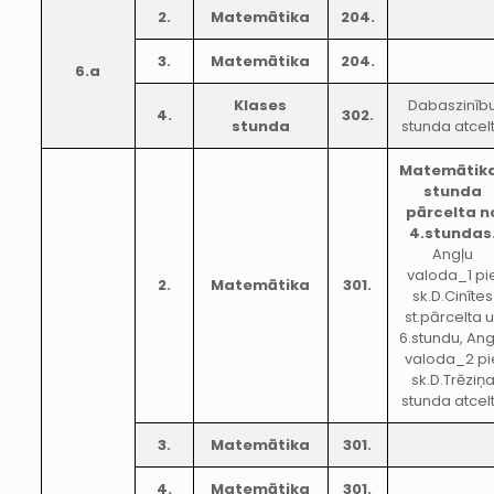
2.
Matemātika
204.
3.
Matemātika
204.
6.a
Klases
Dabaszinīb
4.
302.
stunda
stunda atcel
Matemātik
stunda
pārcelta n
4.stundas
Angļu
valoda_1 pi
2.
Matemātika
301.
sk.D.Cinītes
st.pārcelta 
6.stundu, Ang
valoda_2 pi
sk.D.Trēziņ
stunda atcel
3.
Matemātika
301.
4.
Matemātika
301.