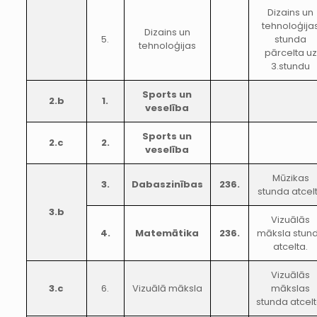
Dizains un
tehnoloģija
Dizains un
5.
stunda
tehnoloģijas
pārcelta uz
3.stundu
Sports un
2.b
1.
veselība
Sports un
2.c
2.
veselība
Mūzikas
3.
Dabaszinības
236.
stunda atcel
3.b
Vizuālās
4.
Matemātika
236.
māksla stun
atcelta.
Vizuālās
3.c
6.
Vizuālā māksla
mākslas
stunda atcelt