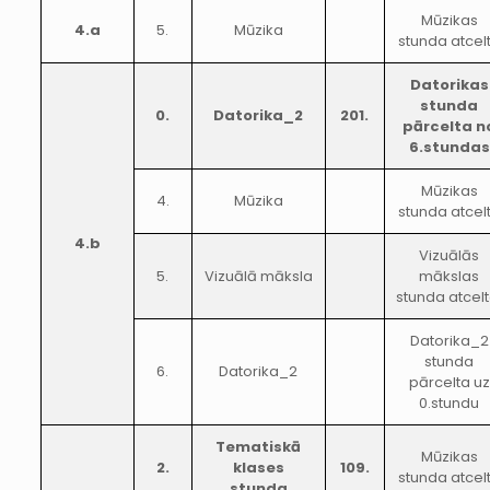
Mūzikas
4.a
5.
Mūzika
stunda atcel
Datorikas
stunda
0.
Datorika_2
201.
pārcelta n
6.stundas
Mūzikas
4.
Mūzika
stunda atcel
4.b
Vizuālās
5.
Vizuālā māksla
mākslas
stunda atcelt
Datorika_2
stunda
6.
Datorika_2
pārcelta uz
0.stundu
Tematiskā
Mūzikas
2.
klases
109.
stunda atcel
stunda