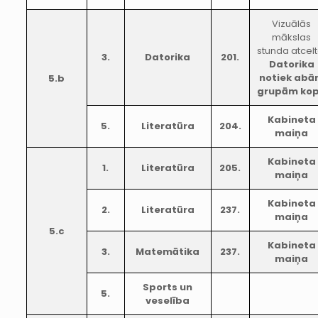
Vizuālās
mākslas
stunda atcelt
3.
Datorika
201.
Datorika
notiek ab
5.b
grupām ko
Kabineta
5.
Literatūra
204.
maiņa
Kabineta
1.
Literatūra
205.
maiņa
Kabineta
2.
Literatūra
237.
maiņa
5.c
Kabineta
3.
Matemātika
237.
maiņa
Sports un
5.
veselība