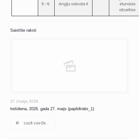
5.-6.
Angļu valoda II
stundas
atceltas
Saistītie raksti
27. maijs, 2026
trešdiena, 2026. gada 27. maijs (papildināts_1)
Lasīt vairāk...