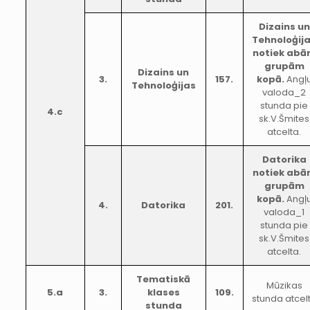
Dizains un
Tehnoloģij
notiek ab
grupām
Dizains un
3.
157.
kopā.
Angļ
Tehnoloģijas
valoda_2
stunda pie
4.c
sk.V.Šmites
atcelta.
Datorika
notiek ab
grupām
kopā.
Angļ
4.
Datorika
201.
valoda_1
stunda pie
sk.V.Šmites
atcelta.
Tematiskā
Mūzikas
5.a
3.
klases
109.
stunda atcel
stunda