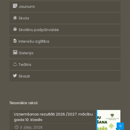
Jaunumi
Skola
Skolēnu pašpārvalde
Interešu izglītība
Galerija
Teātris
Skauti
Nesenākie raksti
Uzņemšanas rezultāti 2026./2027. mācību
gada 10. klasēs
0
3. jūlijs, 2026