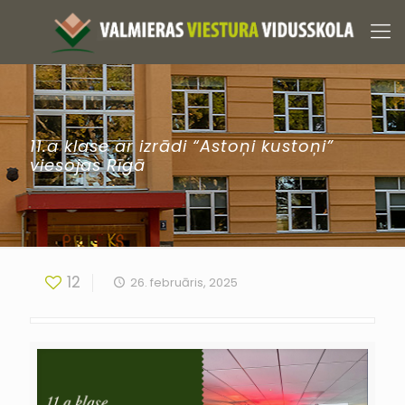
11.a klase ar izrādi “Astoņi kustoņi”
viesojas Rīgā
12
26. februāris, 2025