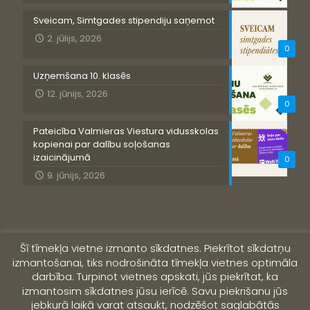
Sveicam, Simtgades stipendiju saņemot
2. jūlijs, 2026
0
Uzņemšana 10. klasēs
12. jūnijs, 2026
0
Pateicība Valmieras Viestura vidusskolas
kopienai par dalību soļošanas
izaicinājumā
0
9. jūnijs, 2026
Šī tīmekļa vietne izmanto sīkdatnes. Piekrītot sīkdatņu
izmantošanai, tiks nodrošināta tīmekļa vietnes optimāla
darbība. Turpinot vietnes apskati, jūs piekrītat, ka
izmantosim sīkdatnes jūsu ierīcē. Savu piekrišanu jūs
jebkurā laikā varat atsaukt, nodzēšot saglabātās
© 2019 Valmieras Viestura vidusskola