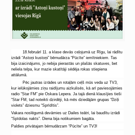
18.februārī 11. a klase devās ceļojumā uz Rīgu, lai rādītu
izrādi “Astoņi kustoņi” bērnudārza “Pūcīte” iemītniekiem. Tas
bija izaicinājums, jo nebija pierastās un plašās skatuves, bet
neliela telpa, kur mazie skatītāji sēdēja rokas stiepiena
attālumā.
Pēc jautras izrādes un rotaļām ceļš mūs veda uz TV3,
kur ielūkojāmies ziņu raidījumu aizkulisēs, kā arī paviesojāmies
radio “Star FM” pie Oskara Lepera. Ja tajā dienā klausījies tieši
“Star FM, tad noteikti dzirdēji, kā mēs dziedājām grupas “Dziļi
violets” dziesmu “Sprīdītis”.
Vakara noslēgumā devāmies uz Dailes teātri, lai baudītu izrādi
“Spīdolas nakts”. Diena bija notikumiem bagāta.
Paldies privātajam bērnudārzam “Pūcīte” un TV3!