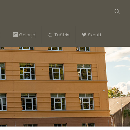
a
Galerija
Teātris
Skauti