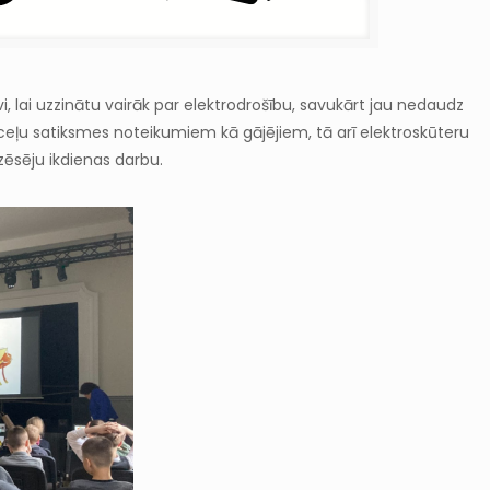
vi, lai uzzinātu vairāk par elektrodrošību, savukārt jau nedaudz
 ceļu satiksmes noteikumiem kā gājējiem, tā arī elektroskūteru
zēsēju ikdienas darbu.