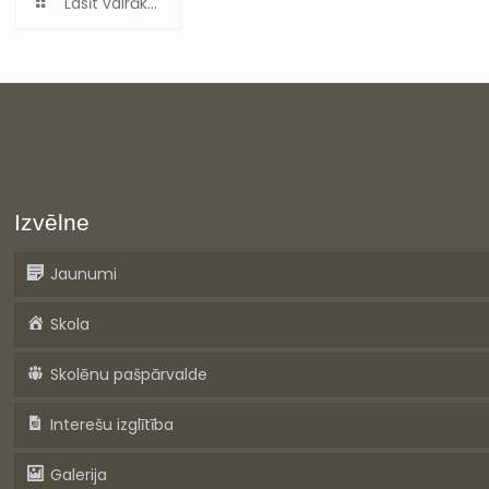
Lasīt vairāk...
Izvēlne
Jaunumi
Skola
Skolēnu pašpārvalde
Interešu izglītība
Galerija