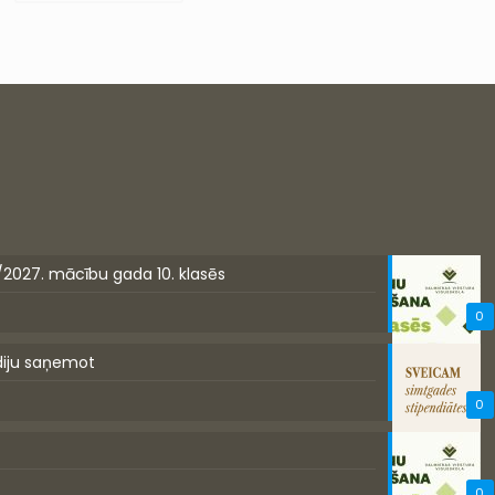
/2027. mācību gada 10. klasēs
0
diju saņemot
0
0