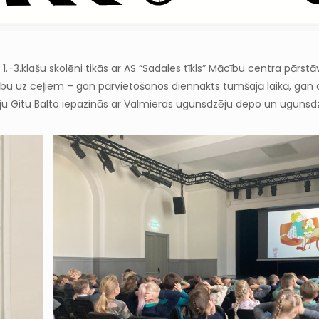
 1.-3.klašu skolēni tikās ar AS “Sadales tīkls” Mācību centra pārstā
rošību uz ceļiem – gan pārvietošanos diennakts tumšajā laikā, gan
tāju Gitu Balto iepazinās ar Valmieras ugunsdzēju depo un ugunsd