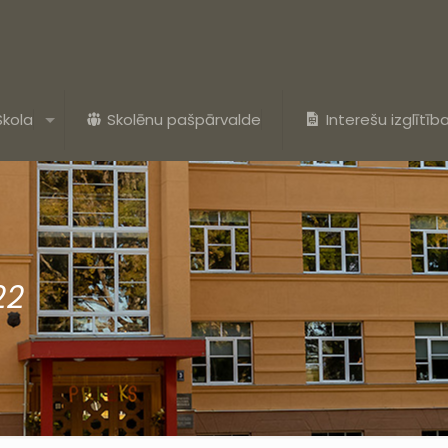
Skola
Skolēnu pašpārvalde
Interešu izglītīb
22