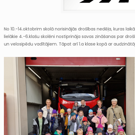
No 10.-14.oktobrim skolā norisinājās drošības nedēļa, kuras laikā
lielākie 4.-6.klašu skolēni nostiprināja savas zināšanas par d
un velosipēdu vadītājiem. Tāpat arī 1.a klase kopā ar audzinā