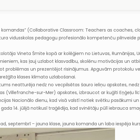
es kā komandas” (Collaborative Classroom: Teachers as coaches, 
estura vidusskolas pedagogu profesionālo kompetenču pilnveide
Skolotāja Vineta Šmite kopā ar kolēģiem no Lietuvas, Rumānijas, Un
mieniem, kas ļauj uzlabot klasvadību, skolēnu motivācijas un atbi
rzot problēmas un prezentējot risinājumus. Apguvām protokolu 
arežģīta klases klimata uzlabošanai.
rstums neatturēja nedz no vecpilsētas šauro ieliņu apskates, ne
s (Villefranche-sur-Mer) apskates, izbraucot ar kuģīti Eņģeļu līc
b Francijas Nacionālo dienu, kad visā valstī notiek svētku pasāku
 gada 14. jūlijā notikusī traģēdija, kad svinētāju pūlī iebrauca s
tad, septembrī – jauna klase, jauna komanda un laba iespēja kurso