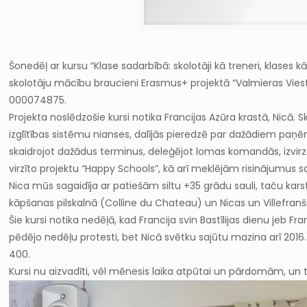
Šonedēļ ar kursu “Klase sadarbībā: skolotāji kā treneri, klas
skolotāju mācību braucieni Erasmus+ projektā “Valmieras Vi
000074875.
Projekta noslēdzošie kursi notika Francijas Azūra krastā, Nicā. 
izglītības sistēmu nianses, dalījās pieredzē par dažādiem paņē
skaidrojot dažādus terminus, deleģējot lomas komandās, izvi
virzīto projektu “Happy Schools”, kā arī meklējām risinājumus s
Nica mūs sagaidīja ar patiešām siltu +35 grādu sauli, taču ka
kāpšanas pilskalnā (Colline du Chateau) un Nicas un Villefranša
Šie kursi notika nedēļā, kad Francija svin Bastīlijas dienu je
pēdējo nedēļu protesti, bet Nicā svētku sajūtu mazina arī 2016.
400.
Kursi nu aizvadīti, vēl mēnesis laika atpūtai un pārdomām, un 