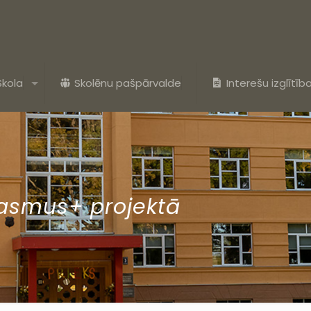
Skola
Skolēnu pašpārvalde
Interešu izglītīb
rasmus+ projektā