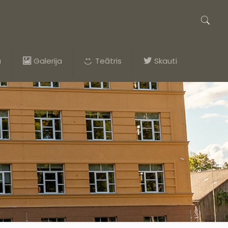
a
Galerija
Teātris
Skauti