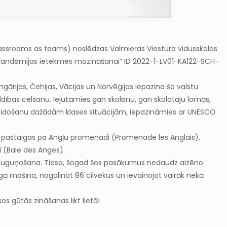
classrooms as teams) noslēdzas Valmieras Viestura vidusskolas
 pandēmijas ietekmes mazināšanai” ID 2022-1-LV01-KA122-SCH-
gārijas, Čehijas, Vācijas un Norvēģijas iepazina šo valstu
ldības celšanu. Iejutāmies gan skolēnu, gan skolotāju lomās,
veidošanu dažādām klases situācijām, iepazināmies ar UNESCO
dz pastaigas pa Angļu promenādi (Promenade les Anglais),
ī (Baie des Anges).
mi un uguņošana. Tiesa, šogad šos pasākumus nedaudz aizēno
magā mašīna, nogalinot 86 cilvēkus un ievainojot vairāk nekā
s gūtās zināšanas likt lietā!