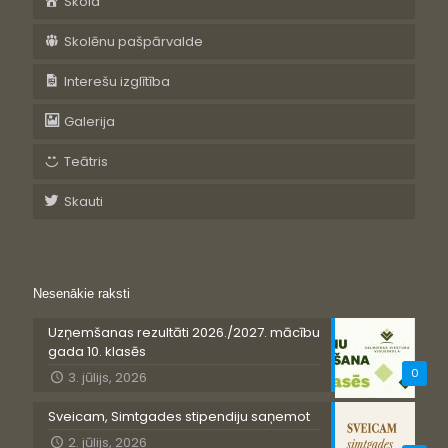
Skola
Skolēnu pašpārvalde
Interešu izglītība
Galerija
Teātris
Skauti
Nesenākie raksti
Uzņemšanas rezultāti 2026./2027. mācību
gada 10. klasēs
0
3. jūlijs, 2026
Sveicam, Simtgades stipendiju saņemot
2. jūlijs, 2026