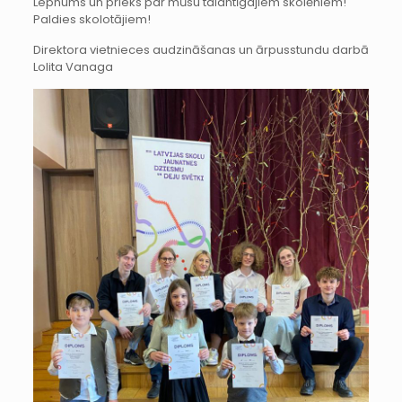
Lepnums un prieks par mūsu talantīgajiem skolēniem!
Paldies skolotājiem!
Direktora vietnieces audzināšanas un ārpusstundu darbā
Lolita Vanaga