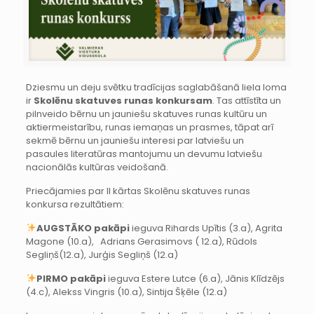
Dziesmu un deju svētku tradīcijas saglabāšanā liela loma
ir
Skolēnu skatuves runas konkursam
. Tas attīstīta un
pilnveido bērnu un jauniešu skatuves runas kultūru un
aktiermeistarību, runas iemaņas un prasmes, tāpat arī
sekmē bērnu un jauniešu interesi par latviešu un
pasaules literatūras mantojumu un devumu latviešu
nacionālās kultūras veidošanā.
Priecājamies par II kārtas Skolēnu skatuves runas
konkursa rezultātiem:
AUGSTĀKO pakāpi
ieguva Rihards Upītis (3.a), Agrita
Magone (10.a), Adrians Gerasimovs ( 12.a), Rūdols
Segliņš(12.a), Jurģis Segliņš (12.a)
PIRMO pakāpi
ieguva Estere Lutce (6.a), Jānis Klīdzējs
(4.c), Alekss Vingris (10.a), Sintija Šķēle (12.a)