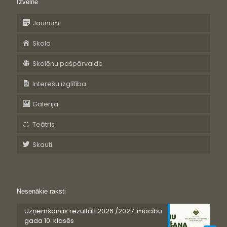
Izvēlne
Jaunumi
Skola
Skolēnu pašpārvalde
Interešu izglītība
Galerija
Teātris
Skauti
Nesenākie raksti
Uzņemšanas rezultāti 2026./2027. mācību
gada 10. klasēs