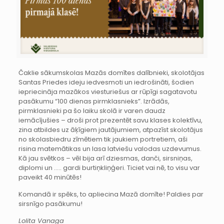
Čaklie sākumskolas Mazās domītes dalībnieki, skolotājas
Santas Priedes ideju iedvesmoti un iedrošināti, šodien
iepriecināja mazākos viesturiešus ar rūpīgi sagatavotu
pasākumu “100 dienas pirmklasnieks”. Izrādās,
pirmklasnieki pa šo laiku skolā ir varen daudz
iemācījušies – droši prot prezentēt savu klases kolektīvu,
zina atbildes uz āķīgiem jautājumiem, atpazīst skolotājus
no skolasbiedru zīmētiem tik jaukiem portretiem, aši
risina matemātikas un lasa latviešu valodas uzdevumus.
Kā jau svētkos – vēl bija arī dziesmas, danči, sirsniņas,
diplomi un ….. gardi burtiņkliņģeri. Ticiet vai nē, to visu var
paveikt 40 minūtēs!
Komandā ir spēks, to apliecina Mazā domīte! Paldies par
sirsnīgo pasākumu!
Lolita Vanaga