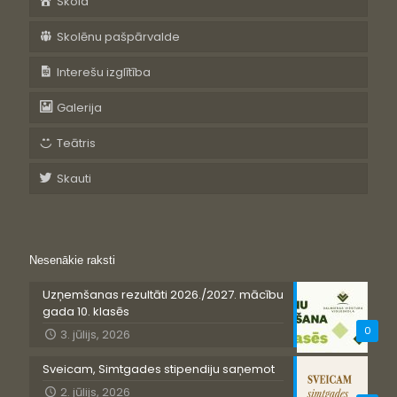
Skola
Skolēnu pašpārvalde
Interešu izglītība
Galerija
Teātris
Skauti
Nesenākie raksti
Uzņemšanas rezultāti 2026./2027. mācību
gada 10. klasēs
0
3. jūlijs, 2026
Sveicam, Simtgades stipendiju saņemot
2. jūlijs, 2026