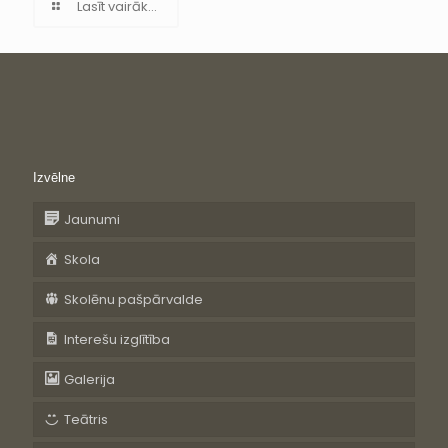
Lasīt vairāk...
Izvēlne
Jaunumi
Skola
Skolēnu pašpārvalde
Interešu izglītība
Galerija
Teātris