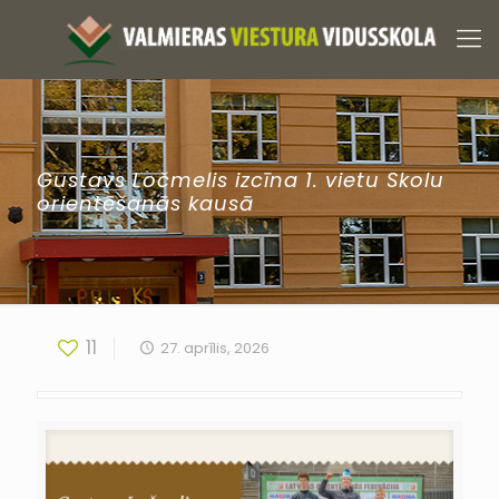
Gustavs Ločmelis izcīna 1. vietu Skolu
orientēšanās kausā
11
27. aprīlis, 2026