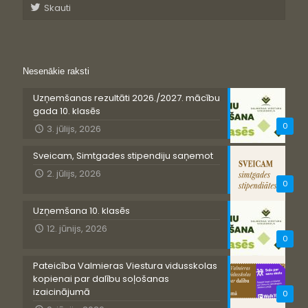
Skauti
Nesenākie raksti
Uzņemšanas rezultāti 2026./2027. mācību
gada 10. klasēs
0
3. jūlijs, 2026
Sveicam, Simtgades stipendiju saņemot
2. jūlijs, 2026
0
Uzņemšana 10. klasēs
12. jūnijs, 2026
0
Pateicība Valmieras Viestura vidusskolas
kopienai par dalību soļošanas
izaicinājumā
0