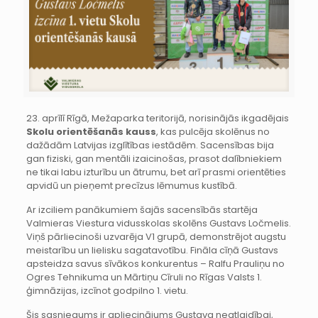
23. aprīlī Rīgā, Mežaparka teritorijā, norisinājās ikgadējais
Skolu orientēšanās kauss
, kas pulcēja skolēnus no
dažādām Latvijas izglītības iestādēm. Sacensības bija
gan fiziski, gan mentāli izaicinošas, prasot dalībniekiem
ne tikai labu izturību un ātrumu, bet arī prasmi orientēties
apvidū un pieņemt precīzus lēmumus kustībā.
Ar izciliem panākumiem šajās sacensībās startēja
Valmieras Viestura vidusskolas skolēns Gustavs Ločmelis.
Viņš pārliecinoši uzvarēja V1 grupā, demonstrējot augstu
meistarību un lielisku sagatavotību. Fināla cīņā Gustavs
apsteidza savus sīvākos konkurentus – Ralfu Prauliņu no
Ogres Tehnikuma un Mārtiņu Cīruli no Rīgas Valsts 1.
ģimnāzijas, izcīnot godpilno 1. vietu.
Šis sasniegums ir apliecinājums Gustava neatlaidībai,