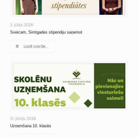
2. jūlijs, 2026
Sveicam, Simtgades stipendiju saņemot
Lasīt vairāk...
12. jūnijs, 2026
Uzņemšana 10. klasēs