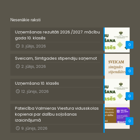
Nesenākie raksti
Uzņemšanas rezultāti 2026./2027. mācību
gada 10. klasēs
0
3. jūlijs, 2026
Sveicam, Simtgades stipendiju saņemot
2. jūlijs, 2026
0
Uzņemšana 10. klasēs
12. jūnijs, 2026
0
Pateicība Valmieras Viestura vidusskolas
kopienai par dalību soļošanas
izaicinājumā
0
9. jūnijs, 2026