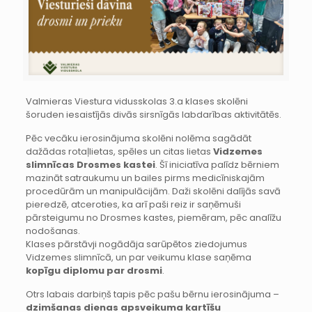
Valmieras Viestura vidusskolas 3.a klases skolēni
šoruden iesaistījās divās sirsnīgās labdarības aktivitātēs.
Pēc vecāku ierosinājuma skolēni nolēma sagādāt
dažādas rotaļlietas, spēles un citas lietas
Vidzemes
slimnīcas Drosmes kastei
. Šī iniciatīva palīdz bērniem
mazināt satraukumu un bailes pirms medicīniskajām
procedūrām un manipulācijām. Daži skolēni dalījās savā
pieredzē, atceroties, ka arī paši reiz ir saņēmuši
pārsteigumu no Drosmes kastes, piemēram, pēc analīžu
nodošanas.
Klases pārstāvji nogādāja sarūpētos ziedojumus
Vidzemes slimnīcā, un par veikumu klase saņēma
kopīgu diplomu par drosmi
.
Otrs labais darbiņš tapis pēc pašu bērnu ierosinājuma –
dzimšanas dienas apsveikuma kartīšu