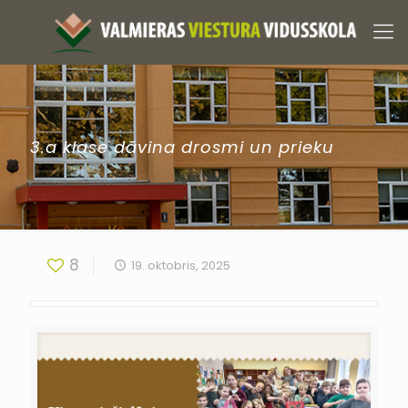
3.a klase dāvina drosmi un prieku
8
19. oktobris, 2025