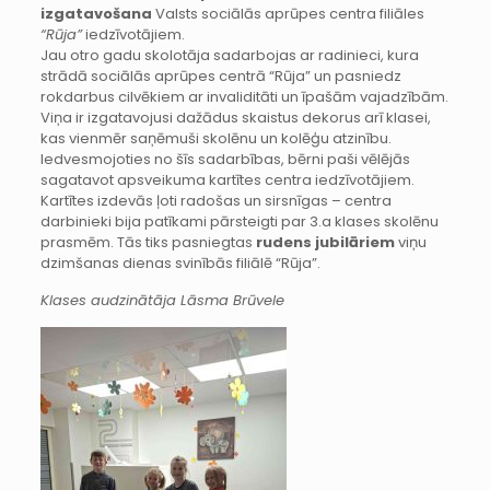
izgatavošana
Valsts sociālās aprūpes centra filiāles
“Rūja”
iedzīvotājiem.
Jau otro gadu skolotāja sadarbojas ar radinieci, kura
strādā sociālās aprūpes centrā “Rūja” un pasniedz
rokdarbus cilvēkiem ar invaliditāti un īpašām vajadzībām.
Viņa ir izgatavojusi dažādus skaistus dekorus arī klasei,
kas vienmēr saņēmuši skolēnu un kolēģu atzinību.
Iedvesmojoties no šīs sadarbības, bērni paši vēlējās
sagatavot apsveikuma kartītes centra iedzīvotājiem.
Kartītes izdevās ļoti radošas un sirsnīgas – centra
darbinieki bija patīkami pārsteigti par 3.a klases skolēnu
prasmēm. Tās tiks pasniegtas
rudens jubilāriem
viņu
dzimšanas dienas svinībās filiālē “Rūja”.
Klases audzinātāja Lāsma Brūvele