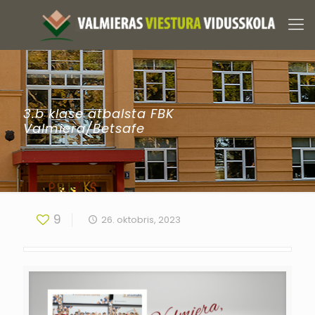
3.b klase atbalsta FBK
Valmiera/Betsafe
9
26. oktobris, 2023