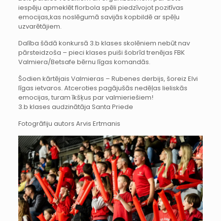
iespēju apmeklēt florbola spēli piedzīvojot pozitīvas
emocijas,kas noslēgumā savijās kopbildē ar spēļu
uzvarētājiem.
Dalība šādā konkursā 3.b klases skolēniem nebūt nav
pārsteidzoša – pieci klases puiši šobrīd trenējas FBK
Valmiera/Betsafe bērnu līgas komandās.
Šodien kārtējais Valmieras – Rubenes derbijs, šoreiz Elvi
līgas ietvaros. Atceroties pagājušās nedēļas lieliskās
emocijas, turam īkšķus par valmieriešiem!
3.b klases audzinātāja Santa Priede
Fotogrāfiju autors Arvis Ertmanis