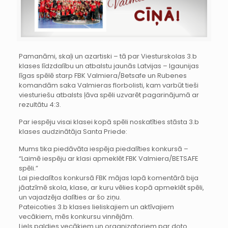
Pamanāmi, skaļi un azartiski – tā par Viesturskolas 3.b
klases līdzdalību un atbalstu jaunās Latvijas – Igaunijas
līgas spēlē starp FBK Valmiera/Betsafe un Rubenes
komandām saka Valmieras florbolisti, kam varbūt tieši
viesturiešu atbalsts ļāva spēli uzvarēt pagarinājumā ar
rezultātu 4:3.
Par iespēju visai klasei kopā spēli noskatīties stāsta 3.b
klases audzinātāja Santa Priede:
Mums tika piedāvāta iespēja piedalīties konkursā –
“Laimē iespēju ar klasi apmeklēt FBK Valmiera/BETSAFE
spēli.”
Lai piedalītos konkursā FBK mājas lapā komentārā bija
jāatzīmē skola, klase, ar kuru vēlies kopā apmeklēt spēli,
un vajadzēja dalīties ar šo ziņu.
Pateicoties 3.b klases lieliskajiem un aktīvajiem
vecākiem, mēs konkursu vinnējām.
Liels paldies vecākiem un organizatoriem par doto