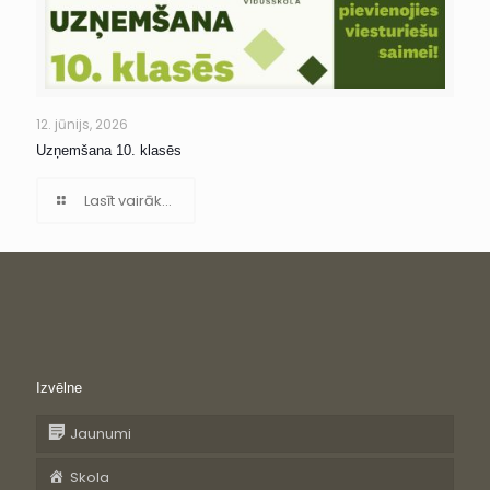
12. jūnijs, 2026
Uzņemšana 10. klasēs
Lasīt vairāk...
Izvēlne
Jaunumi
Skola