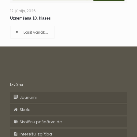
12. jūnijs, 2026
Uzņemšana 10. klasēs
Lasīt vairāk...
Izvēlne
Jaunumi
Skola
Skolēnu pašpārvalde
Interešu izglītība