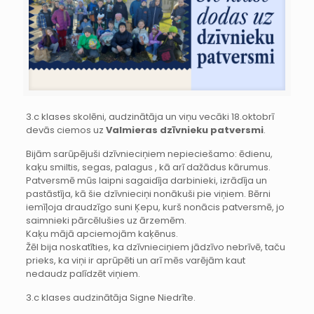
3.c klases skolēni, audzinātāja un viņu vecāki 18.oktobrī
devās ciemos uz
Valmieras dzīvnieku patversmi
.
Bijām sarūpējuši dzīvnieciņiem nepieciešamo: ēdienu,
kaķu smiltis, segas, palagus , kā arī dažādus kārumus.
Patversmē mūs laipni sagaidīja darbinieki, izrādīja un
pastāstīja, kā šie dzīvnieciņi nonākuši pie viņiem. Bērni
iemīļoja draudzīgo suni Ķepu, kurš nonācis patversmē, jo
saimnieki pārcēlušies uz ārzemēm.
Kaķu mājā apciemojām kaķēnus.
Žēl bija noskatīties, ka dzīvnieciņiem jādzīvo nebrīvē, taču
prieks, ka viņi ir aprūpēti un arī mēs varējām kaut
nedaudz palīdzēt viņiem.
3.c klases audzinātāja Signe Niedrīte.