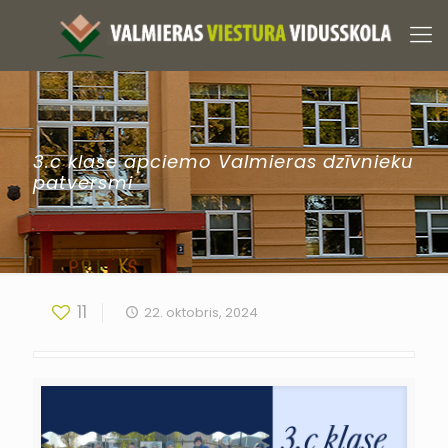
3.c klase apciemo Valmieras dzīvnieku
patversmi
11
22. oktobris, 2024