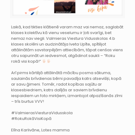
Laikā, kad tikties klātienē varam maz vai nemaz, saglabāt
klases kolektīvu kā vienu veselumu ir ļoti svarīgi, bet
nemaz nav viegli. Valmieras Viestura Vidusskolas 4.b
klases skolēni un audzinātāja Iveta Upīte, spītējot
attālinātām savstarpējām attiecībām, tāpat cenšas viens
otru sapurināt un iedvesmot, atgādinot saukli – “Roku
rokā visi kopā!”
Arī pirms kārtējā attālinātā mācību posma sākuma,
saulainās brīvdienas bērni pavadīja katrs atsevišķi, kopā
ar savu ģimeni. Tomēr, radot kopības sajūtu ar
klasesbiedriem, katrs dalījās ar saviem brīvdienu
iespaidiem un foto mirkļiem, izmantojot atpazīšanās zīmi
– trīs burtus VVV!
#ValmierasViesturaVidusskola
#RokuRokāVisiKopā
Elīna Karlivāne, Lotes mamma