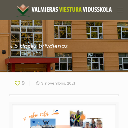
4.b klases brīvdienas
9
3. novembris, 2021