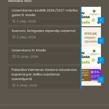
Nesenākie raksti
Uzņemšanas rezultāti 2026./2027. mācību
gada 10. klasēs
0
3. jūlijs, 2026
Sveicam, Simtgades stipendiju saņemot
2. jūlijs, 2026
0
Uzņemšana 10. klasēs
12. jūnijs, 2026
0
Pateicība Valmieras Viestura vidusskolas
kopienai par dalību soļošanas
izaicinājumā
0
9. jūnijs, 2026