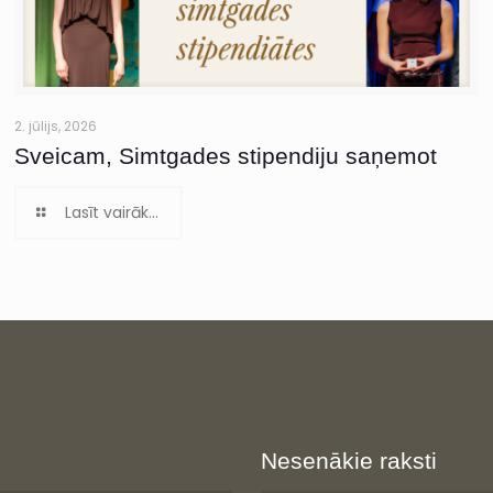
2. jūlijs, 2026
Sveicam, Simtgades stipendiju saņemot
Lasīt vairāk...
Nesenākie raksti