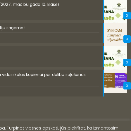
/2027. mācību gada 10. klasēs
0
diju saņemot
0
0
a vidusskolas kopienai par dalību soļošanas
0
a. Turpinot vietnes apskati, jūs piekrītat, ka izmantosim