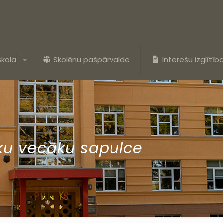
Skola
Skolēnu pašpārvalde
Interešu izglītīb
ku vecāku sapulce