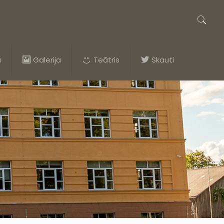
a
Galerija
Teātris
Skauti