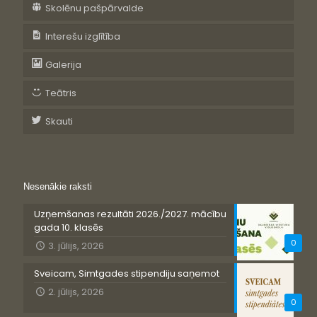
Skolēnu pašpārvalde
Interešu izglītība
Galerija
Teātris
Skauti
Nesenākie raksti
Uzņemšanas rezultāti 2026./2027. mācību
gada 10. klasēs
0
3. jūlijs, 2026
Sveicam, Simtgades stipendiju saņemot
2. jūlijs, 2026
0