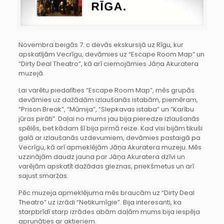
Novembra beigās 7. c devās ekskursijā uz Rīgu, kur
apskatījām Vecrīgu, devāmies uz “Escape Room Map” un
“Dirty Deal Theatro”, kā arī ciemojāmies Jāņa Akuratera
muzejā.
Lai varētu piedalīties “Escape Room Map”, mēs grupās
devāmies uz dažādām izlaušanās istabām, piemēram,
“Prison Break”, “Mūmija”, “Slepkavas istaba” un “Karību
jūras pirāti”. Daļai no mums jau bija pieredze izlaušanās
spēlēs, bet kādam šī bija pirmā reize. Kad visi bijām tikuši
galā ar izlaušanās uzdevumiem, devāmies pastaigā pa
Vecrīgu, kā arī apmeklējām Jāņa Akuratera muzeju. Mēs
uzzinājām daudz jauna par Jāņa Akuratera dzīvi un
varējām apskatīt dažādas gleznas, priekšmetus un arī
sajust smaržas.
Pēc muzeja apmeklējuma mēs braucām uz “Dirty Deal
Theatro” uz izrādi “Netikumīgie”. Bija interesanti, ka
starpbrīdī starp izrādes abām daļām mums bija iespēja
aprunāties ar aktieriem.