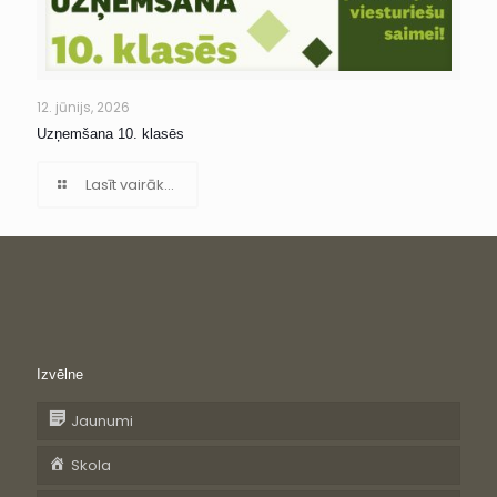
12. jūnijs, 2026
Uzņemšana 10. klasēs
Lasīt vairāk...
Izvēlne
Jaunumi
Skola