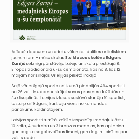
Ar īpašu lepnumu un prieku vēlamies dalīties ar lieliskiem
jaunumiem – mūsu skolas
8.c klases skolēns Edgars
Zariņš
sekmīgi pārstāvēja Latviju un skolu prestižajā 8.
Eiropas tradicionālā u-šu čempionātā, kas no 8. līdz 12.
maijam norisinājās Grieķijas pilsētā Iraklijā.
Šajā vērienīgajā sporta notikumā piedalījās 464 sportisti
no 26 valstīm, demonstrējot savas prasmes dažādās u-
šu disciplīnās. Latvijas izlases sastāvā startēja 10 sportisti,
tostarp arī Edgars, kurš bija viens no komandas
panākumu kaldinātājiem.
Latvijas sportisti turnīrā izcīnīja iespaidīgu medaļu klāstu –
10 zelta, 4 sudraba un 3 bronzas medaļas, kas apliecina
gan augsto sagatavotības līmeni, gan degsmi cīnīties par
valsts godu.