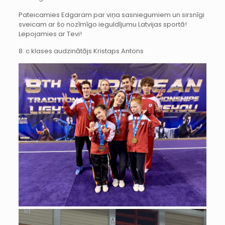
Pateicamies Edgaram par viņa sasniegumiem un sirsnīgi
sveicam ar šo nozīmīgo ieguldījumu Latvijas sportā!
Lepojamies ar Tevi!
8. c klases audzinātājs Kristaps Antons