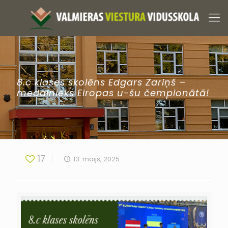
8.c klases skolēns Edgars Zariņš –
medaļnieks Eiropas u-šu čempionātā!
17
13. maijs, 2025