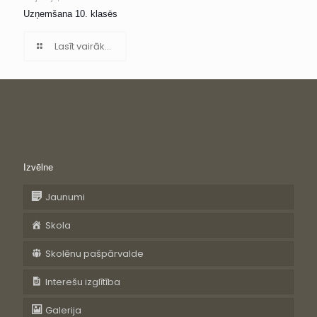
Uzņemšana 10. klasēs
Lasīt vairāk...
Izvēlne
Jaunumi
Skola
Skolēnu pašpārvalde
Interešu izglītība
Galerija