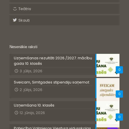
Teātris
Skauti
Nesenākie raksti
Uzņemšanas rezultāti 2026./2027. mācību
gada 10. klasēs
0
3. jūlijs, 2026
Sveicam, Simtgades stipendiju saņemot
2. jūlijs, 2026
0
Uzņemšana 10. klasēs
12. jūnijs, 2026
0
Pateicība Valmieras Viestura vidusskolas