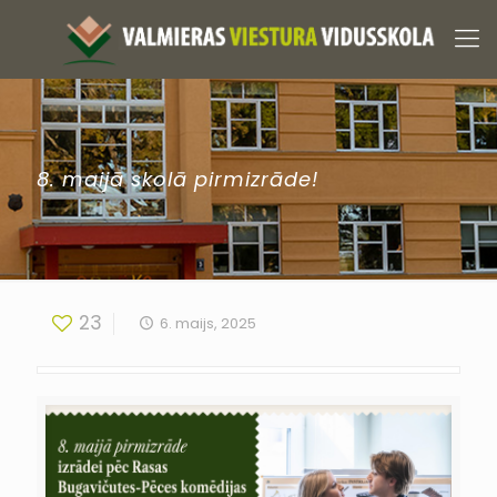
8. maijā skolā pirmizrāde!
23
6. maijs, 2025