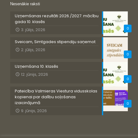
Nesenākie raksti
Uzņemšanas rezultāti 2026./2027. mācību
gada 10. klasēs
0
3. jūlijs, 2026
Sveicam, Simtgades stipendiju saņemot
2. jūlijs, 2026
0
Uzņemšana 10. klasēs
12. jūnijs, 2026
0
Pateicība Valmieras Viestura vidusskolas
kopienai par dalību soļošanas
izaicinājumā
0
9. jūnijs, 2026