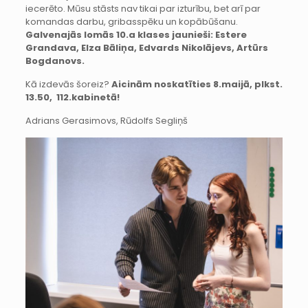
iecerēto. Mūsu stāsts nav tikai par izturību, bet arī par
komandas darbu, gribasspēku un kopābūšanu.
Galvenajās lomās 10.a klases jaunieši: Estere
Grandava, Elza Bāliņa, Edvards Nikolājevs, Artūrs
Bogdanovs.
Kā izdevās šoreiz?
Aicinām noskatīties 8.maijā, plkst.
13.50, 112.kabinetā!
Adrians Gerasimovs, Rūdolfs Segliņš