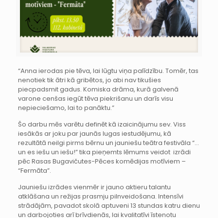
“Anna ierodas pie tēva, lai lūgtu viņa palīdzību. Tomēr, tas
nenotiek tik ātri kā gribētos, jo abi nav tikušies
piecpadsmit gadus. Komiska drāma, kurā galvenā
varone cenšas iegūt tēva piekrišanu un darīs visu
nepieciešamo, lai to panāktu.”
Šo darbu mēs varētu definēt kā izaicinājumu sev. Viss
iesākās ar joku par jaunās lugas iestudējumu, kā
rezultātā neilgi pirms bērnu un jauniešu teātra festivāla “…
un es iešu un iešu!” tika pieņemts lēmums veidot izrādi
pēc Rasas Bugavičutes-Pēces komēdijas motīviem –
“Fermāta”.
Jauniešu izrādes vienmēr ir jauno aktieru talantu
atklāšana un režijas prasmju pilnveidošana. Intensīvi
strādājām, pavadot skolā aptuveni 13 stundas katru dienu
un darbojoties arī brīvdienās, lai kvalitatīvi īstenotu