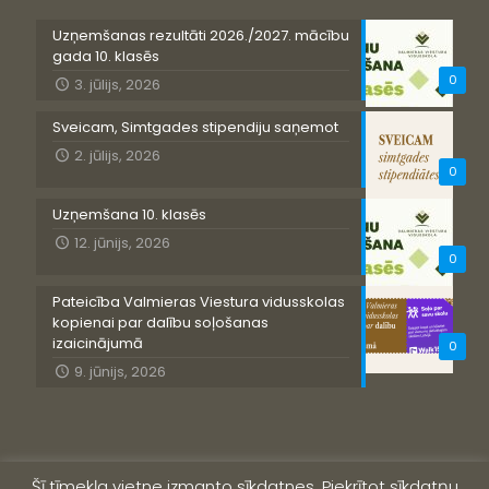
Uzņemšanas rezultāti 2026./2027. mācību
gada 10. klasēs
0
3. jūlijs, 2026
Sveicam, Simtgades stipendiju saņemot
2. jūlijs, 2026
0
Uzņemšana 10. klasēs
12. jūnijs, 2026
0
Pateicība Valmieras Viestura vidusskolas
kopienai par dalību soļošanas
izaicinājumā
0
9. jūnijs, 2026
Šī tīmekļa vietne izmanto sīkdatnes. Piekrītot sīkdatņu