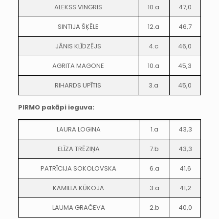
ALEKSS VINGRIS
10.a
47,0
SINTIJA ŠĶĒLE
12.a
46,7
JĀNIS KLĪDZĒJS
4.c
46,0
AGRITA MAGONE
10.a
45,3
RIHARDS UPĪTIS
3.a
45,0
PIRMO pakāpi ieguva:
LAURA LOGINA
1.a
43,3
ELĪZA TRĒZIŅA
7.b
43,3
PATRĪCIJA SOKOLOVSKA
6.a
41,6
KAMILLA KŪKOJA
3.a
41,2
LAUMA GRAČEVA
2.b
40,0