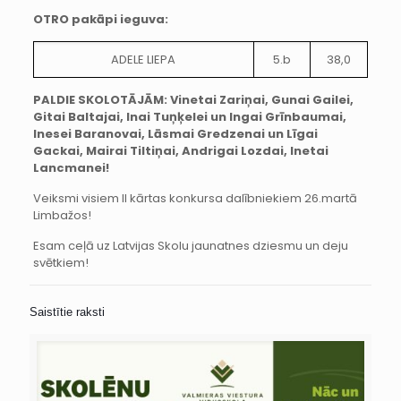
OTRO pakāpi ieguva:
ADELE LIEPA
5.b
38,0
PALDIE SKOLOTĀJĀM: Vinetai Zariņai, Gunai Gailei,
Gitai Baltajai, Inai Tuņķelei un Ingai Grīnbaumai,
Inesei Baranovai, Lāsmai Gredzenai un Līgai
Gackai, Mairai Tiltiņai, Andrigai Lozdai, Inetai
Lancmanei!
Veiksmi visiem II kārtas konkursa dalībniekiem 26.martā
Limbažos!
Esam ceļā uz Latvijas Skolu jaunatnes dziesmu un deju
svētkiem!
Saistītie raksti