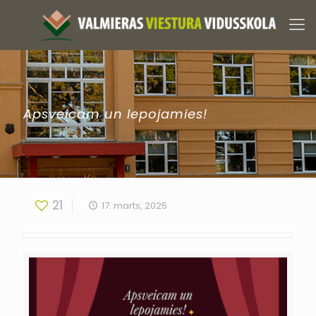
Apsveicam un lepojamies!
21
17. marts, 2025