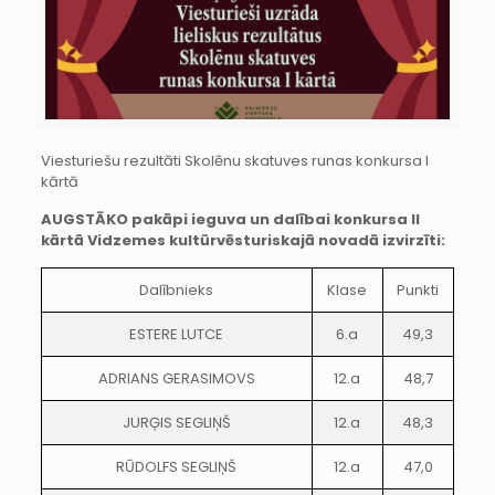
Viesturiešu rezultāti Skolēnu skatuves runas konkursa I
kārtā
AUGSTĀKO pakāpi ieguva un dalībai konkursa II
kārtā Vidzemes kultūrvēsturiskajā novadā izvirzīti:
Dalībnieks
Klase
Punkti
ESTERE LUTCE
6.a
49,3
ADRIANS GERASIMOVS
12.a
48,7
JURĢIS SEGLIŅŠ
12.a
48,3
RŪDOLFS SEGLIŅŠ
12.a
47,0