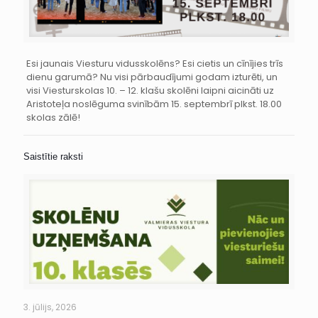
Esi jaunais Viesturu vidusskolēns? Esi cietis un cīnījies trīs
dienu garumā? Nu visi pārbaudījumi godam izturēti, un
visi Viesturskolas 10. – 12. klašu skolēni laipni aicināti uz
Aristoteļa noslēguma svinībām 15. septembrī plkst. 18.00
skolas zālē!
Saistītie raksti
3. jūlijs, 2026