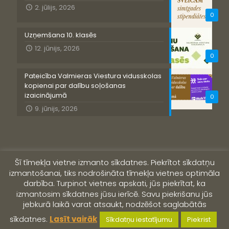
2. jūlijs, 2026
0
Uzņemšana 10. klasēs
12. jūnijs, 2026
0
Pateicība Valmieras Viestura vidusskolas
kopienai par dalību soļošanas
izaicinājumā
0
9. jūnijs, 2026
Šī tīmekļa vietne izmanto sīkdatnes. Piekrītot sīkdatņu
izmantošanai, tiks nodrošināta tīmekļa vietnes optimāla
darbība. Turpinot vietnes apskati, jūs piekrītat, ka
izmantosim sīkdatnes jūsu ierīcē. Savu piekrišanu jūs
jebkurā laikā varat atsaukt, nodzēšot saglabātās
© 2019 Valmieras Viestura vidusskola
sīkdatnes.
Lasīt vairāk
Sīkdatņu iestatījumu
Piekrist