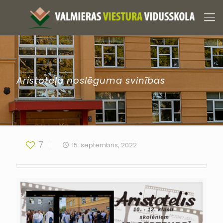
Aristoteļa noslēguma svinības
7
15. septembris, 2022