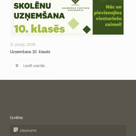
12. jūnijs, 2026
Uzņemšana 10. klasēs
Lasīt vairāk...
Izvēlne
Jaunumi