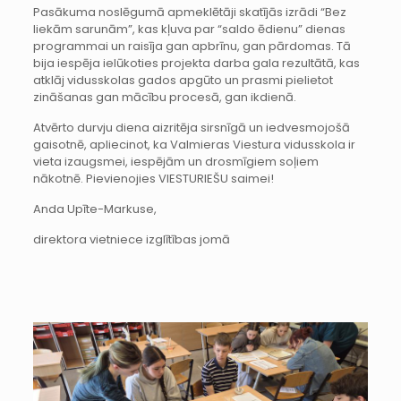
Pasākuma noslēgumā apmeklētāji skatījās izrādi “Bez
liekām sarunām”, kas kļuva par “saldo ēdienu” dienas
programmai un raisīja gan apbrīnu, gan pārdomas. Tā
bija iespēja ielūkoties projekta darba gala rezultātā, kas
atklāj vidusskolas gados apgūto un prasmi pielietot
zināšanas gan mācību procesā, gan ikdienā.
Atvērto durvju diena aizritēja sirsnīgā un iedvesmojošā
gaisotnē, apliecinot, ka Valmieras Viestura vidusskola ir
vieta izaugsmei, iespējām un drosmīgiem soļiem
nākotnē. Pievienojies VIESTURIEŠU saimei!
Anda Upīte-Markuse,
direktora vietniece izglītības jomā