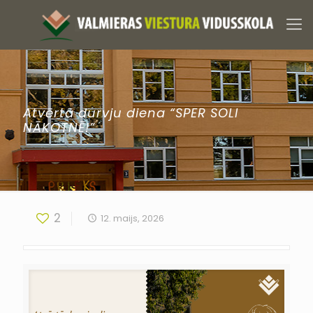
Atvērtā durvju diena “SPER SOLI
NĀKOTNĒ!”
2
12. maijs, 2026