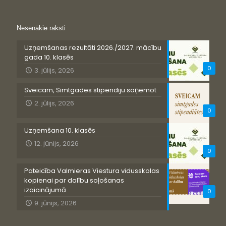
Nesenākie raksti
Uzņemšanas rezultāti 2026./2027. mācību
gada 10. klasēs
0
3. jūlijs, 2026
Sveicam, Simtgades stipendiju saņemot
2. jūlijs, 2026
0
Uzņemšana 10. klasēs
12. jūnijs, 2026
0
Pateicība Valmieras Viestura vidusskolas
kopienai par dalību soļošanas
izaicinājumā
0
9. jūnijs, 2026