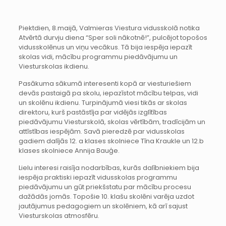
Piektdien, 8.maijā, Valmieras Viestura vidusskolā notika
Atvērtā durvju diena “Sper soli nākotnē!”, pulcējot topošos
vidusskolēnus un viņu vecākus. Tā bija iespēja iepazīt
skolas vidi, mācību programmu piedāvājumu un
Viesturskolas ikdienu.
Pasākuma sākumā interesenti kopā ar viesturiešiem
devās pastaigā pa skolu, iepazīstot mācību telpas, vidi
un skolēnu ikdienu. Turpinājumā viesi tikās ar skolas
direktoru, kurš pastāstīja par vidējās izglītības
piedāvājumu Viesturskolā, skolas vērtībām, tradīcijām un
attīstības iespējām. Savā pieredzē par vidusskolas
gadiem dalījās 12. a klases skolniece Tīna Kraukle un 12.b
klases skolniece Annija Bauģe.
Lielu interesi raisīja nodarbības, kurās dalībniekiem bija
iespēja praktiski iepazīt vidusskolas programmu
piedāvājumu un gūt priekšstatu par mācību procesu
dažādās jomās. Topošie 10. klašu skolēni varēja uzdot
jautājumus pedagogiem un skolēniem, kā arī sajust
Viesturskolas atmosfēru.