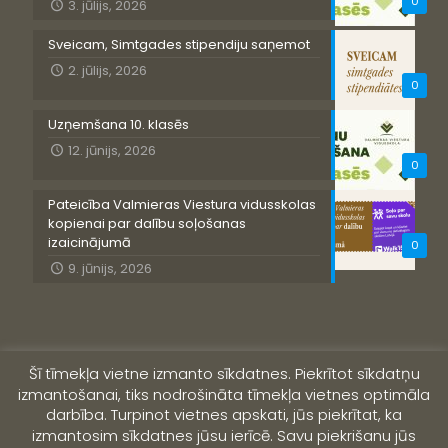
0
3. jūlijs, 2026
Sveicam, Simtgades stipendiju saņemot
2. jūlijs, 2026
0
Uzņemšana 10. klasēs
12. jūnijs, 2026
0
Pateicība Valmieras Viestura vidusskolas
kopienai par dalību soļošanas
izaicinājumā
0
9. jūnijs, 2026
Šī tīmekļa vietne izmanto sīkdatnes. Piekrītot sīkdatņu
izmantošanai, tiks nodrošināta tīmekļa vietnes optimāla
darbība. Turpinot vietnes apskati, jūs piekrītat, ka
izmantosim sīkdatnes jūsu ierīcē. Savu piekrišanu jūs