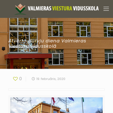
Atvērto durvju diena Valmieras
Viestura vidusskolā
0
19. februāris, 2020