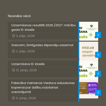
Nesenākie raksti
Uzņemšanas rezultāti 2026./2027. mācību
gada 10. klasēs
0
3. jūlijs, 2026
Sveicam, Simtgades stipendiju saņemot
2. jūlijs, 2026
0
Uzņemšana 10. klasēs
12. jūnijs, 2026
0
Pateicība Valmieras Viestura vidusskolas
kopienai par dalību soļošanas
izaicinājumā
0
9. jūnijs, 2026