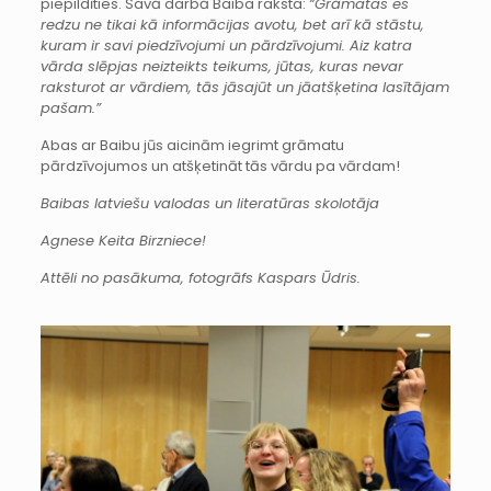
piepildīties. Savā darbā Baiba raksta:
“Grāmatas es
redzu ne tikai kā informācijas avotu, bet arī kā stāstu,
kuram ir savi piedzīvojumi un pārdzīvojumi. Aiz katra
vārda slēpjas neizteikts teikums, jūtas, kuras nevar
raksturot ar vārdiem, tās jāsajūt un jāatšķetina lasītājam
pašam.”
Abas ar Baibu jūs aicinām iegrimt grāmatu
pārdzīvojumos un atšķetināt tās vārdu pa vārdam!
Baibas latviešu valodas un literatūras skolotāja
Agnese Keita Birzniece!
Attēli no pasākuma, fotogrāfs Kaspars Ūdris.