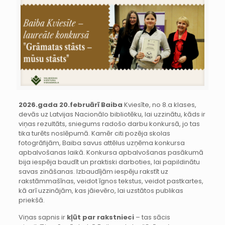
2026.gada 20.februārī Baiba
Kviesīte, no 8.a klases,
devās uz Latvijas Nacionālo bibliotēku, lai uzzinātu, kāds ir
viņas rezultāts, sniegums radošo darbu konkursā, jo tas
tika turēts noslēpumā. Kamēr citi pozēja skolas
fotogrāfijām, Baiba savus attēlus uzņēma konkursa
apbalvošanas laikā. Konkursa apbalvošanas pasākumā
bija iespēja baudīt un praktiski darboties, lai papildinātu
savas zināšanas. Izbaudījām iespēju rakstīt uz
rakstāmmašīnas, veidot īgnos tekstus, veidot pastkartes,
kā arī uzzinājām, kas jāievēro, lai uzstātos publikas
priekšā.
Viņas sapnis ir
kļūt par rakstnieci
– tas sācis