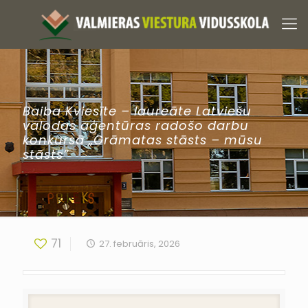
Baiba Kviesīte – laureāte Latviešu
valodas aģentūras radošo darbu
konkursā „Grāmatas stāsts – mūsu
stāsts”
71
27. februāris, 2026