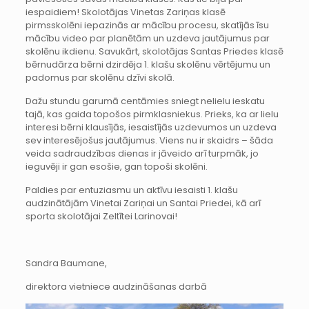
iespaidiem! Skolotājas Vinetas Zariņas klasē
pirmsskolēni iepazinās ar mācību procesu, skatījās īsu
mācību video par planētām un uzdeva jautājumus par
skolēnu ikdienu. Savukārt, skolotājas Santas Priedes klasē
bērnudārza bērni dzirdēja 1. klašu skolēnu vērtējumu un
padomus par skolēnu dzīvi skolā.
Dažu stundu garumā centāmies sniegt nelielu ieskatu
tajā, kas gaida topošos pirmklasniekus. Prieks, ka ar lielu
interesi bērni klausījās, iesaistījās uzdevumos un uzdeva
sev interesējošus jautājumus. Viens nu ir skaidrs – šāda
veida sadraudzības dienas ir jāveido arī turpmāk, jo
ieguvēji ir gan esošie, gan topoši skolēni.
Paldies par entuziasmu un aktīvu iesaisti 1. klašu
audzinātājām Vinetai Zariņai un Santai Priedei, kā arī
sporta skolotājai Zeltītei Larinovai!
Sandra Baumane,
direktora vietniece audzināšanas darbā