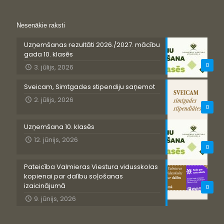
Nesenākie raksti
Uzņemšanas rezultāti 2026./2027. mācību
gada 10. klasēs
0
3. jūlijs, 2026
Sveicam, Simtgades stipendiju saņemot
2. jūlijs, 2026
0
Uzņemšana 10. klasēs
12. jūnijs, 2026
0
Pateicība Valmieras Viestura vidusskolas
kopienai par dalību soļošanas
izaicinājumā
0
9. jūnijs, 2026