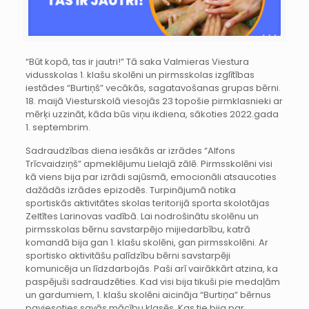
“Būt kopā, tas ir jautri!” Tā saka Valmieras Viestura
vidusskolas 1. klašu skolēni un pirmsskolas izglītības
iestādes “Burtiņš” vecākās, sagatavošanas grupas bērni.
18. maijā Viesturskolā viesojās 23 topošie pirmklasnieki ar
mērķi uzzināt, kāda būs viņu ikdiena, sākoties 2022.gada
1. septembrim.
Sadraudzības diena iesākās ar izrādes “Alfons
Trīcvaidziņš” apmeklējumu Lielajā zālē. Pirmsskolēni visi
kā viens bija par izrādi sajūsmā, emocionāli atsaucoties
dažādās izrādes epizodēs. Turpinājumā notika
sportiskās aktivitātes skolas teritorijā sporta skolotājas
Zeltītes Larinovas vadībā. Lai nodrošinātu skolēnu un
pirmsskolas bērnu savstarpējo mijiedarbību, katrā
komandā bija gan 1. klašu skolēni, gan pirmsskolēni. Ar
sportisko aktivitāšu palīdzību bērni savstarpēji
komunicēja un līdzdarbojās. Paši arī vairākkārt atzina, ka
paspējuši sadraudzēties. Kad visi bija tikuši pie medaļām
un gardumiem, 1. klašu skolēni aicināja “Burtiņa” bērnus
paviesoties savās mācību klasēs. Kas tie bija par