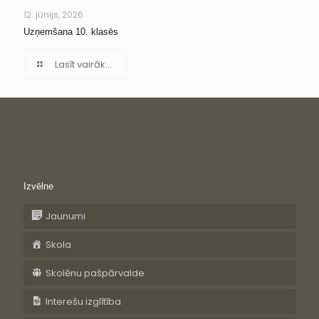
12. jūnijs, 2026
Uzņemšana 10. klasēs
Lasīt vairāk...
Izvēlne
Jaunumi
Skola
Skolēnu pašpārvalde
Interešu izglītība