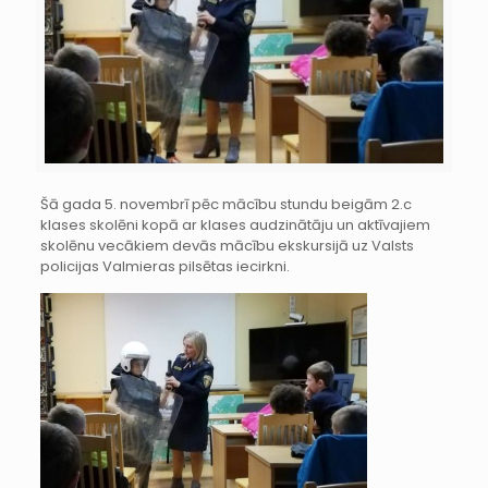
Šā gada 5. novembrī pēc mācību stundu beigām 2.c
klases skolēni kopā ar klases audzinātāju un aktīvajiem
skolēnu vecākiem devās mācību ekskursijā uz Valsts
policijas Valmieras pilsētas iecirkni.