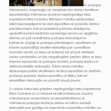
Ar policijas
interesanto, saspringto un visaptverošo darbu skolēnus
iepazīstināja Valmieras iecirkņa nepilngadīgo lietu
inspektore Rita Ozarska. Bērniem mācību ekskursijas
laikā bija iespējams ne vien iepazīties ar policistu darba
pienākumiem, bet arī pielaikot policistu ekipējumu,
apskatīt iecirknī iekārtoto senlaicīgo ieroču un apģērbu
stendu un pat redzēt īstas policijas ieslodzījuma
kameras. Kopīgi ar policijas pārstāvjiem, vecākiem un
klases audzinātāju skolēni diskutēja par uzvedības
normām skolā, uz ielas un ikdienā, kā arī par dažāda
veida vardarbību un tās negatīvajām sekām. Bērni ar lielu
interesi iepazinās ar policijas iecirkni, policijas darbu un
aktīvi iesaistījās diskusijās. Šāda veida mācību
ekskursijas palīdz skolēniem ne tikai iepazīties ar dažādo
profesiju pasauli, darba specifiku un ētiku, bet arī
iesaistīties diskusijās un uzzināt daudz jauna.
2.c klase saka lielu paldies nepilngadīgo lietu inspektorei
Ritai Ozarskai un 2.c klases skolēna Markusa Zauera
māmiņai par uzņemšanu un iepazīstināšanu ar
Valmieras policijas iecirkņa darbu un bērnu iesaisti
diskusijās par godīgu un saprotošu sadarbību mācību un