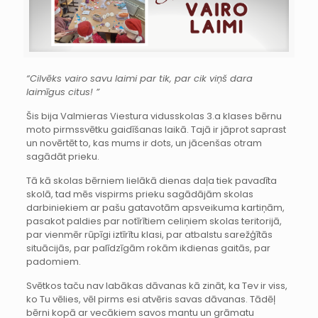
“Cilvēks vairo savu laimi par tik, par cik viņš dara
laimīgus citus! ”
Šis bija Valmieras Viestura vidusskolas 3.a klases bērnu
moto pirmssvētku gaidīšanas laikā. Tajā ir jāprot saprast
un novērtēt to, kas mums ir dots, un jācenšas otram
sagādāt prieku.
Tā kā skolas bērniem lielākā dienas daļa tiek pavadīta
skolā, tad mēs vispirms prieku sagādājām skolas
darbiniekiem ar pašu gatavotām apsveikuma kartiņām,
pasakot paldies par notīrītiem celiņiem skolas teritorijā,
par vienmēr rūpīgi iztīrītu klasi, par atbalstu sarežģītās
situācijās, par palīdzīgām rokām ikdienas gaitās, par
padomiem.
Svētkos taču nav labākas dāvanas kā zināt, ka Tev ir viss,
ko Tu vēlies, vēl pirms esi atvēris savas dāvanas. Tādēļ
bērni kopā ar vecākiem savos mantu un grāmatu