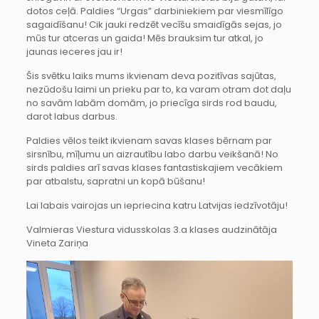
dotos ceļā. Paldies “Urgas” darbiniekiem par viesmīlīgo
sagaidīšanu! Cik jauki redzēt vecīšu smaidīgās sejas, jo
mūs tur atceras un gaida! Mēs brauksim tur atkal, jo
jaunas ieceres jau ir!
Šis svētku laiks mums ikvienam deva pozitīvas sajūtas,
nezūdošu laimi un prieku par to, ka varam otram dot daļu
no savām labām domām, jo priecīga sirds rod baudu,
darot labus darbus.
Paldies vēlos teikt ikvienam savas klases bērnam par
sirsnību, mīļumu un aizrautību labo darbu veikšanā! No
sirds paldies arī savas klases fantastiskajiem vecākiem
par atbalstu, sapratni un kopā būšanu!
Lai labais vairojas un iepriecina katru Latvijas iedzīvotāju!
Valmieras Viestura vidusskolas 3.a klases audzinātāja
Vineta Zariņa