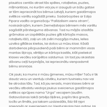
plauktos centās atrast tās spēles, rotaļlietas, puzles,
mīļmantiņas, no kurām viņi jau ir izauguši un būtu gatavi
ar tām iepriecināt tos bērnus Latvijā, kuriem gaidāmajos
svētkos varētu sagādāt prieku. Sadarbojoties ar Edija
Pipara vadīto organizāciju “Palīdzēsim viens otram”,
noskaidrojām, kuriem Ziemeļlatvijas bērniem mēs varētu
sagādāt pārsteiguma dāvanas. Tad nu mājās izlasītās
grāmatas un izspēlētās puzles glīti kārtojās maisos,
rotaļlietu lāči, zaķi un citi zvēri mazgāja mutes, lelles
uzvilka glītākas kleitas, lai dotos uz mūsu klasi. Kādā
darbdienas pēcpusdienā paši bērni ar mammām visas
mantas šķiroja, vērtēja un kārtoja kastēs, klāt pieliekot
klases vecāku sarūpētos saldumus. Un tad jau skaistais
dāvanu ceļš turpinājās, lai iepriecinātu vienpadsmit
bērnu sirsniņas.
Cik jauki, ka mums ir mūsu ģimenes, mūsu mīļie! Taču ir tik
daudz vecu un vientuļu cilvēku, kuriem tuvinieku nav vai
tie atrodas tālu. Tad, kā jau ierasts, mani klases bērni ar
vecāku atbalstu veidoja jaukus sveicienus gaidāmajos
svētkos aprūpes nama “Urga” vecajiem ļaudīm.
Gatavošanas laikā ņirbēja šķēres, papīrs tika griezts,
locīts un līmēts, pa laikam uzdziedāts, līdz 68 ņipri
sniegavīri ar sveicieniem no Viesturskolas bija gatavi, lai