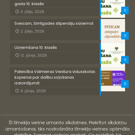
gada 10. klasēs
0
3. jūlijs, 2026
Sveicam, Simtgades stipendiju saņemot
2. jūlijs, 2026
0
Uzņemšana 10. klasēs
12. jūnijs, 2026
0
Pateicība Valmieras Viestura vidusskolas
kopienai par dalību soļošanas
izaicinājumā
0
9. jūnijs, 2026
Šī tīmekļa vietne izmanto sīkdatnes. Piekrītot sīkdatņu
izmantošanai, tiks nodrošināta tīmekļa vietnes optimāla
darbība. Turpinot vietnes apskati, jūs piekrītat, ka