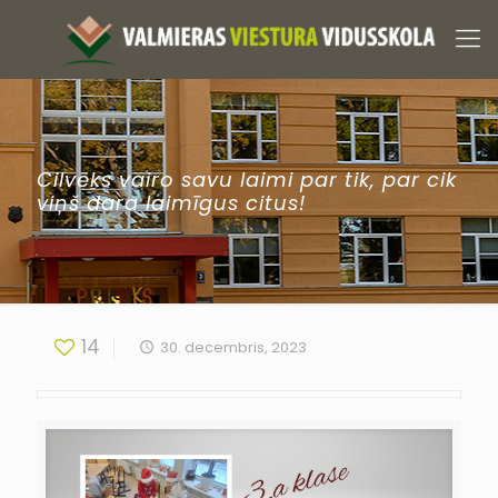
Cilvēks vairo savu laimi par tik, par cik
viņš dara laimīgus citus!
14
30. decembris, 2023