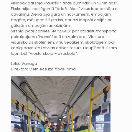
vislabāk garšoja kraukšķi “Picas bumbas” un “Sirsniņas”.
Ekskursijas noslēgumā “Ādažu čipsi” visus iepriecināja ar
dāvaniņu. Diena bija gara un notikumiem, emocijām
bagāta, mājupceļš šķita īss, daudzi labprāt dalījās ar
gūtajām emocijām un atziņām.
Sirsnīgi pateicamies SIA “ZAAO” par atbalstu transporta
pakalpojuma finansēšanā un Valmieras Viestura
vidusskolas skolēniem, viņu vecākiem, skolotājiem par
kopīgi paveikto Latvijas dabas resursu taupīšanā! Esam
lepni būt “Viesturskola – ekoskola”.
Lolita Vanaga
Direktora vietniece izglītības jomā