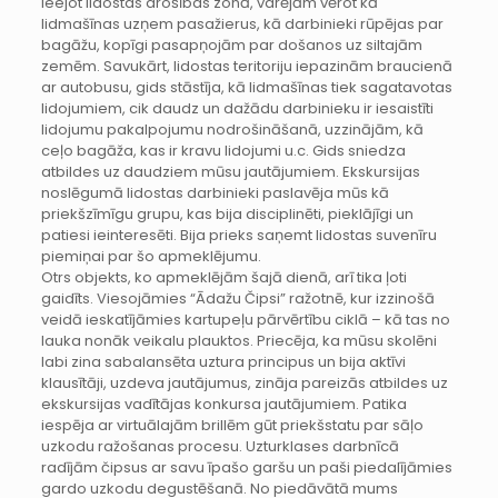
Ieejot lidostas drošības zonā, varējām vērot kā
lidmašīnas uzņem pasažierus, kā darbinieki rūpējas par
bagāžu, kopīgi pasapņojām par došanos uz siltajām
zemēm. Savukārt, lidostas teritoriju iepazinām braucienā
ar autobusu, gids stāstīja, kā lidmašīnas tiek sagatavotas
lidojumiem, cik daudz un dažādu darbinieku ir iesaistīti
lidojumu pakalpojumu nodrošināšanā, uzzinājām, kā
ceļo bagāža, kas ir kravu lidojumi u.c. Gids sniedza
atbildes uz daudziem mūsu jautājumiem. Ekskursijas
noslēgumā lidostas darbinieki paslavēja mūs kā
priekšzīmīgu grupu, kas bija disciplinēti, pieklājīgi un
patiesi ieinteresēti. Bija prieks saņemt lidostas suvenīru
piemiņai par šo apmeklējumu.
Otrs objekts, ko apmeklējām šajā dienā, arī tika ļoti
gaidīts. Viesojāmies “Ādažu Čipsi” ražotnē, kur izzinošā
veidā ieskatījāmies kartupeļu pārvērtību ciklā – kā tas no
lauka nonāk veikalu plauktos. Priecēja, ka mūsu skolēni
labi zina sabalansēta uztura principus un bija aktīvi
klausītāji, uzdeva jautājumus, zināja pareizās atbildes uz
ekskursijas vadītājas konkursa jautājumiem. Patika
iespēja ar virtuālajām brillēm gūt priekšstatu par sāļo
uzkodu ražošanas procesu. Uzturklases darbnīcā
radījām čipsus ar savu īpašo garšu un paši piedalījāmies
gardo uzkodu degustēšanā. No piedāvātā mums