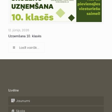
12. jūnijs, 2026
Uzņemšana 10. klasēs
Lasīt vairāk...
Izvēlne
Jaunumi
Skola