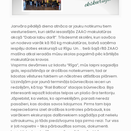
Janvāra pēdējā diena atnāca ar jauku notikumu tiem
viesturiešiem, kuri aktīvi iesaistījās ZAAO makulatūras
akcijā “Dabai labu darīt”. Trīsdesmit skolēni, kuri savāca
un nodeva vairāk kā 150 kg makulatūras, balvā saņēma
iespēju doties ekskursijā uz Rīgu. Un…. tieši šajā rītā ZAAO
mašīna atkal ieradās mūsu skolas pagalmā pēc kārtējās
makulatūras kravas.
Vispirms devāmies uz lidostu “Rīga”, mūs laipni sagaidīja
gids, iepazīstināja ar drošības noteikumiem, tad ar
lidostas vēstures faktiem un nākotnes attīstības plāniem.
Uzzinājām par jaunā termināļa būvniecības ieceri un
redzējām, kā top “Rail Baltica” stacijas būvniecība. Bija
interesanti iepazīt lidostas telpas un plašo āra teritoriju.
Jāpiebilst, ka vietas, ko apmeklējām, parasti neredz
pasažieri, kas dodas savos lidojumos. Pirms tam bija
nepieciešams iziet drošības kontroles pārbaudi, kas
vairākiem ekskursijas dalībniekiem sagādāja pat nelielu
uztraukumu, jo tāds piedzīvojums bija pirmo reizi. Tur viss
ir ļoti nopietni – tika pārbaudītas somas, dokumenti.