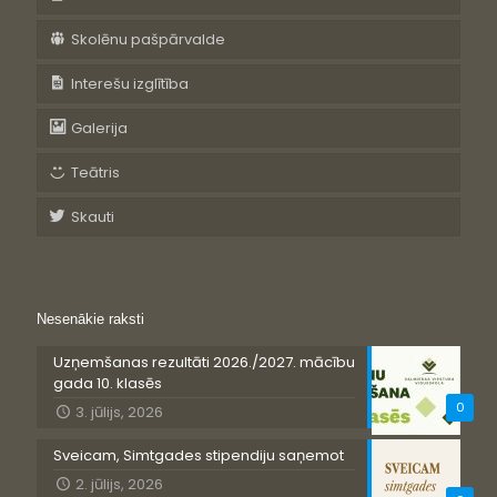
Skolēnu pašpārvalde
Interešu izglītība
Galerija
Teātris
Skauti
Nesenākie raksti
Uzņemšanas rezultāti 2026./2027. mācību
gada 10. klasēs
0
3. jūlijs, 2026
Sveicam, Simtgades stipendiju saņemot
2. jūlijs, 2026