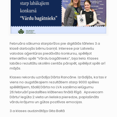
Februāra sākuma starpbrīžos pie digitālās tāfeles 3.a
klasē darbojās bērnu bariņš. Interese par Latviešu
valodas aģentūras piedāvāto konkursu, spēlējot
interaktīvo spēli “Vārdu bagātnieks”, bija liela. Klases
labāko rezultātu skolēni centās pārspēt, spēlējot spēli arī
mājās.
Klases rekordu uzrādīja Dārta Rancāne. Izrādījās, ka tas ir
viens no augstākajiem rezultātiem starp 9000 spēles
spēlētājiem, tādēļ Dārta no LVA saņēma ielūgumu
26.februārī piedalīties klātienes finālā Rīgā. Apsveicam
Dārtu! Iegūta 2.vieta un lieliska pieredze, paplašināts
vārdu krājums un gūtas pozitīvas emocijas.
3.a klases audzinātāja Gita Baltā