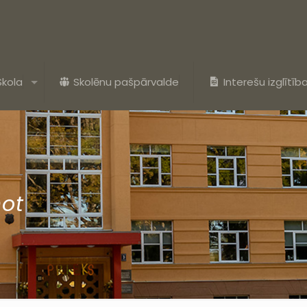
Skola
Skolēnu pašpārvalde
Interešu izglītīb
not