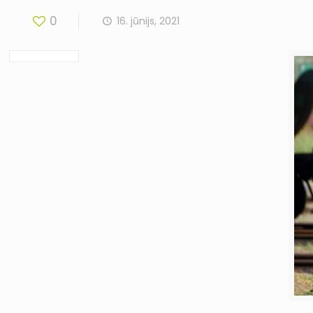
0
16. jūnijs, 2021