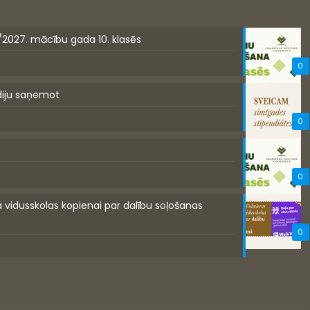
/2027. mācību gada 10. klasēs
0
diju saņemot
0
0
a vidusskolas kopienai par dalību soļošanas
0