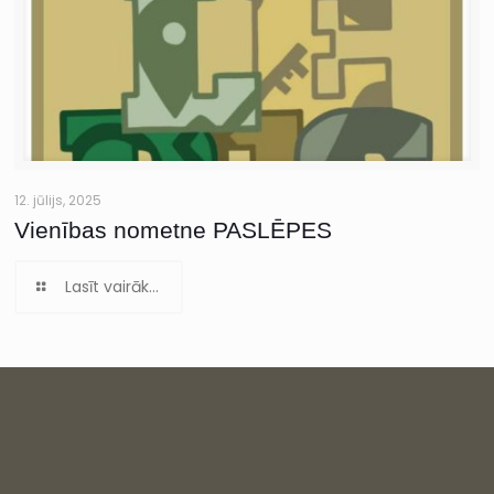
12. jūlijs, 2025
Vienības nometne PASLĒPES
Lasīt vairāk...