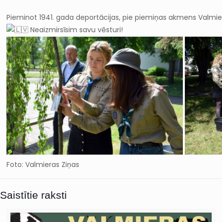
Pieminot 1941. gada deportācijas, pie piemiņas akmens Valmier
Neaizmirsīsim savu vēsturi!
Foto: Valmieras Ziņas
Saistītie raksti