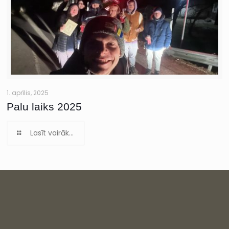
1. aprīlis, 2025
Palu laiks 2025
Lasīt vairāk...