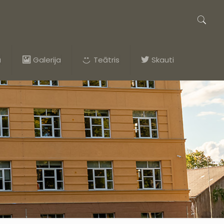
a
Galerija
Teātris
Skauti