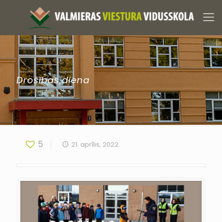
Drošības diena
5
21. aprīlis, 2022