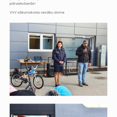
pārvietošanās!
VVV sākumskolas vecāku dome