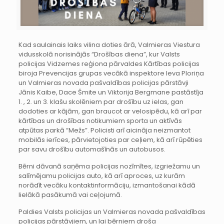
Kad saulainais laiks vilina doties ārā, Valmieras Viestura
vidusskolā norisinājās “Drošības diena”, kur Valsts
policijas Vidzemes reģiona pārvaldes Kārtības policijas
biroja Prevencijas grupas vecākā inspektore Ieva Ploriņa
un Valmieras novada pašvaldības policijas pārstāvji
Jānis Kaibe, Dace Šmite un Viktorija Bergmane pastāstīja
1. , 2. un 3. klašu skolēniem par drošību uz ielas, gan
dodoties ar kājām, gan braucot ar velosipēdu, kā arī par
kārtības un drošības notikumiem sporta un aktīvās
atpūtas parkā “Mežs”. Policisti arī aicināja neizmantot
mobilās ierīces, pārvietojoties par ceļiem, kā arī rūpēties
par savu drošību automašīnās un autobusos.
Bērni dāvanā saņēma policijas nozīmītes, izgriežamu un
salīmējamu policijas auto, kā arī aproces, uz kurām
norādīt vecāku kontaktinformāciju, izmantošanai kādā
lielākā pasākumā vai ceļojumā.
Paldies Valsts policijas un Valmieras novada pašvaldības
policijas pārstāvjiem, un lai bērniem droša