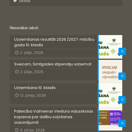
Skauti
Nesenākie raksti
Uzņemšanas rezultāti 2026./2027. mācību
gada 10. klasēs
0
3. jūlijs, 2026
Sveicam, Simtgades stipendiju saņemot
2. jūlijs, 2026
0
Uzņemšana 10. klasēs
12. jūnijs, 2026
0
Pateicība Valmieras Viestura vidusskolas
kopienai par dalību soļošanas
izaicinājumā
0
9. jūnijs, 2026