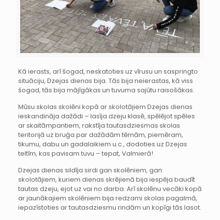
Kā ierasts, arī šogad, neskatoties uz vīrusu un saspringto
situāciju, Dzejas dienas bija. Tās bija neierastas, kā viss
šogad, tās bija mājīgākas un tuvuma sajūtu raisošākas.
Mūsu skolas skolēni kopā ar skolotājiem Dzejas dienas
ieskandināja dažādi – lasīja dzeju klasē, spēlējot spēles
ar skaitāmpantiem, rakstīja tautasdziesmas skolas
teritorijā uz bruģa par dažādām tēmām, piemēram,
tikumu, dabu un gadalaikiem u.c., dodoties uz Dzejas
teltīm, kas pavisam tuvu – tepat, Valmierā!
Dzejas dienas sildīja sirdi gan skolēniem, gan
skolotājiem, kuriem dienas skrējienā bija iespēja baudīt
tautas dzeju, ejot uz vai no darba. Arī skolēnu vecāki kopā
ar jaunākajiem skolēniem bija redzami skolas pagalmā,
iepazīstoties ar tautasdziesmu rindām un kopīgi tās lasot.