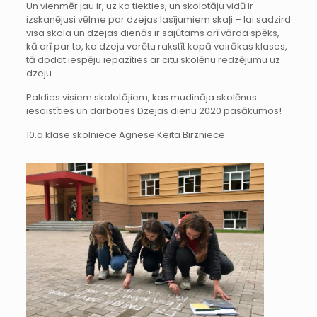
Un vienmēr jau ir, uz ko tiekties, un skolotāju vidū ir
izskanējusi vēlme par dzejas lasījumiem skaļi – lai sadzird
visa skola un dzejas dienās ir sajūtams arī vārda spēks,
kā arī par to, ka dzeju varētu rakstīt kopā vairākas klases,
tā dodot iespēju iepazīties ar citu skolēnu redzējumu uz
dzeju.
Paldies visiem skolotājiem, kas mudināja skolēnus
iesaistīties un darboties Dzejas dienu 2020 pasākumos!
10.a klase skolniece Agnese Keita Birzniece