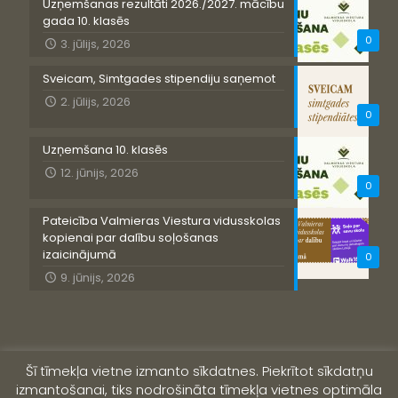
Uzņemšanas rezultāti 2026./2027. mācību
gada 10. klasēs
0
3. jūlijs, 2026
Sveicam, Simtgades stipendiju saņemot
2. jūlijs, 2026
0
Uzņemšana 10. klasēs
12. jūnijs, 2026
0
Pateicība Valmieras Viestura vidusskolas
kopienai par dalību soļošanas
izaicinājumā
0
9. jūnijs, 2026
Šī tīmekļa vietne izmanto sīkdatnes. Piekrītot sīkdatņu
izmantošanai, tiks nodrošināta tīmekļa vietnes optimāla