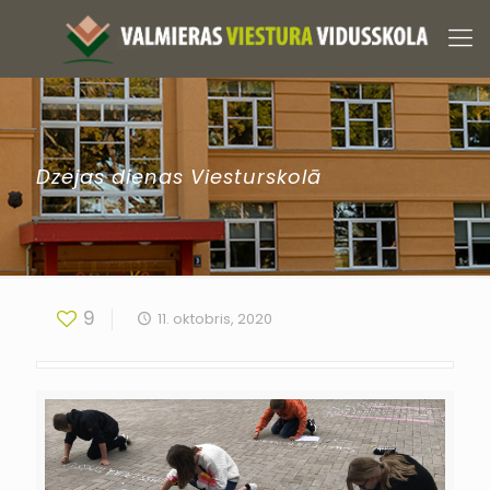
Dzejas dienas Viesturskolā
9
11. oktobris, 2020