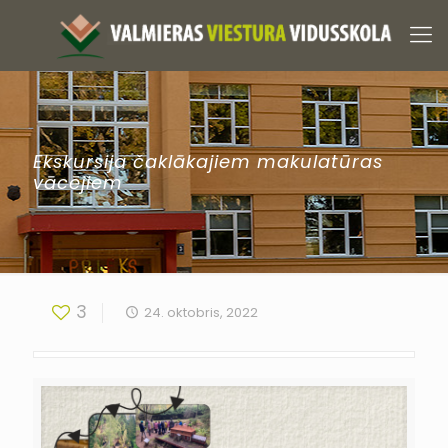
Ekskursija čaklākajiem makulatūras
vācējiem
3
24. oktobris, 2022