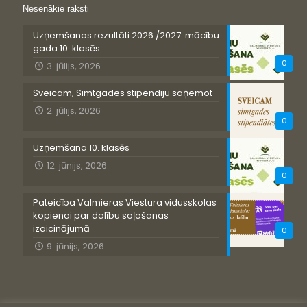
Nesenākie raksti
Uzņemšanas rezultāti 2026./2027. mācību
gada 10. klasēs
0
3. jūlijs, 2026
Sveicam, Simtgades stipendiju saņemot
2. jūlijs, 2026
0
Uzņemšana 10. klasēs
12. jūnijs, 2026
0
Pateicība Valmieras Viestura vidusskolas
kopienai par dalību soļošanas
izaicinājumā
0
9. jūnijs, 2026