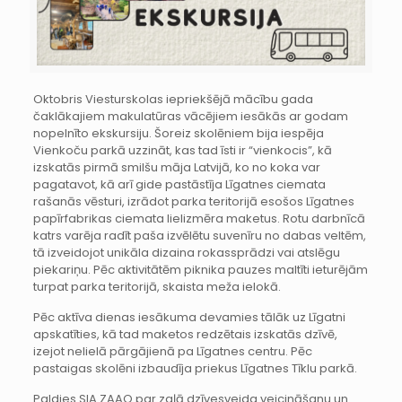
Oktobris Viesturskolas iepriekšējā mācību gada
čaklākajiem makulatūras vācējiem iesākās ar godam
nopelnīto ekskursiju. Šoreiz skolēniem bija iespēja
Vienkoču parkā uzzināt, kas tad īsti ir “vienkocis”, kā
izskatās pirmā smilšu māja Latvijā, ko no koka var
pagatavot, kā arī gide pastāstīja Līgatnes ciemata
rašanās vēsturi, izrādot parka teritorijā esošos Līgatnes
papīrfabrikas ciemata lielizmēra maketus. Rotu darbnīcā
katrs varēja radīt paša izvēlētu suvenīru no dabas veltēm,
tā izveidojot unikāla dizaina rokassprādzi vai atslēgu
piekariņu. Pēc aktivitātēm piknika pauzes maltīti ieturējām
turpat parka teritorijā, skaista meža ielokā.
Pēc aktīva dienas iesākuma devamies tālāk uz Līgatni
apskatīties, kā tad maketos redzētais izskatās dzīvē,
izejot nelielā pārgājienā pa Līgatnes centru. Pēc
pastaigas skolēni izbaudīja priekus Līgatnes Tīklu parkā.
Paldies SIA ZAAO par zaļā dzīvesveida veicināšanu un