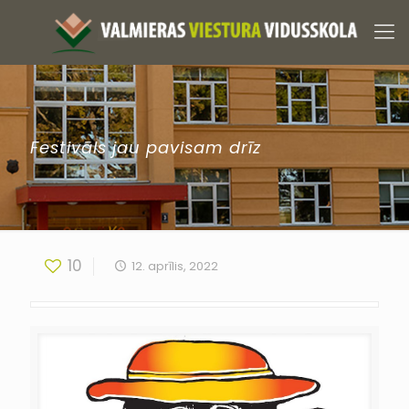
Festivāls jau pavisam drīz
10
12. aprīlis, 2022