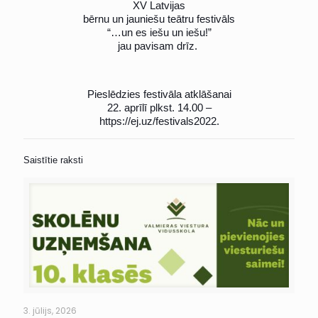
XV Latvijas
bērnu un jauniešu teātru festivāls
“…un es iešu un iešu!”
jau pavisam drīz.
Pieslēdzies festivāla atklāšanai
22. aprīlī plkst. 14.00 –
https://ej.uz/festivals2022
.
Saistītie raksti
3. jūlijs, 2026