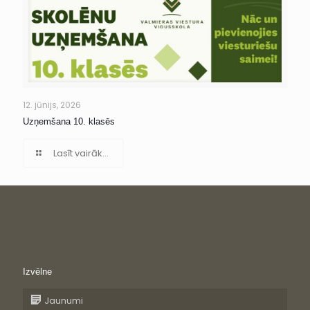
12. jūnijs, 2026
Uzņemšana 10. klasēs
Lasīt vairāk...
Izvēlne
Jaunumi