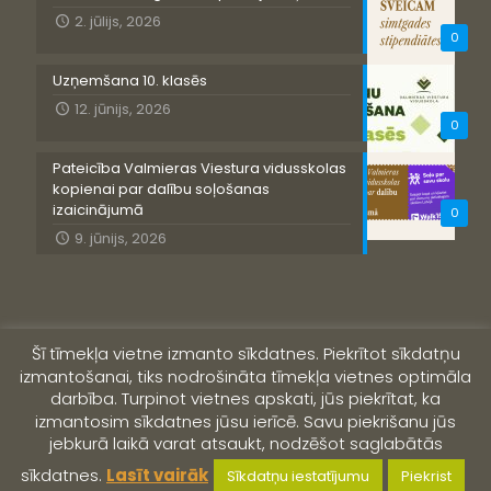
2. jūlijs, 2026
0
Uzņemšana 10. klasēs
12. jūnijs, 2026
0
Pateicība Valmieras Viestura vidusskolas
kopienai par dalību soļošanas
izaicinājumā
0
9. jūnijs, 2026
Šī tīmekļa vietne izmanto sīkdatnes. Piekrītot sīkdatņu
izmantošanai, tiks nodrošināta tīmekļa vietnes optimāla
darbība. Turpinot vietnes apskati, jūs piekrītat, ka
izmantosim sīkdatnes jūsu ierīcē. Savu piekrišanu jūs
jebkurā laikā varat atsaukt, nodzēšot saglabātās
© 2019 Valmieras Viestura vidusskola
sīkdatnes.
Lasīt vairāk
Sīkdatņu iestatījumu
Piekrist