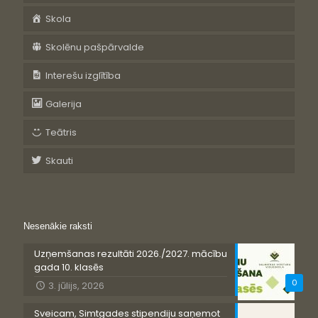
Skola
Skolēnu pašpārvalde
Interešu izglītība
Galerija
Teātris
Skauti
Nesenākie raksti
Uzņemšanas rezultāti 2026./2027. mācību
gada 10. klasēs
0
3. jūlijs, 2026
Sveicam, Simtgades stipendiju saņemot