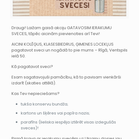
Draugi! Laižam gaisā akciju GATAVOSIM IERAKUMU
SVECES, tāpēc aicinām pievienoties arī Tevi!
AICINI KOLĒĢUS, KLASESBIEDRUS, ĢIMENES LOCEKĻUS
pagatavot sveci un nogādā to pie mums – Rīgā, Ventspils
ielā 50.
Kā pagatavot sveci?
Esam sagatavojuši pamācību, kā to pavisam vienkārši
izdarīt (skaties attēlā).
Kas Tev nepieciešams?
tukša konservu bundža;
kartons un šķēres vai papīra nazis;
parafīns (lieliska iespēja iztērēt visas izdegušās
sveces)!
Pirmā krava ar ierakumu svecēm uz Ukrainu dosies jau