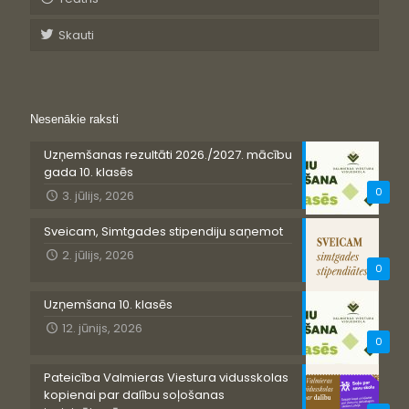
Skauti
Nesenākie raksti
Uzņemšanas rezultāti 2026./2027. mācību
gada 10. klasēs
0
3. jūlijs, 2026
Sveicam, Simtgades stipendiju saņemot
2. jūlijs, 2026
0
Uzņemšana 10. klasēs
12. jūnijs, 2026
0
Pateicība Valmieras Viestura vidusskolas
kopienai par dalību soļošanas