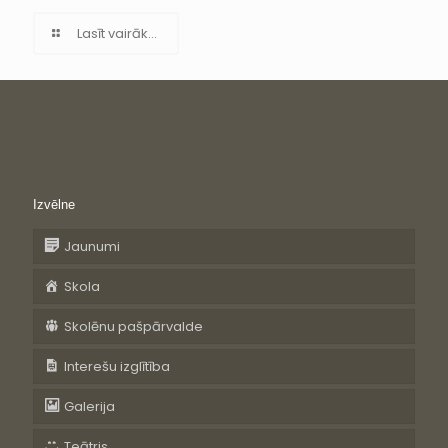
Lasīt vairāk...
Izvēlne
Jaunumi
Skola
Skolēnu pašpārvalde
Interešu izglītība
Galerija
Teātris