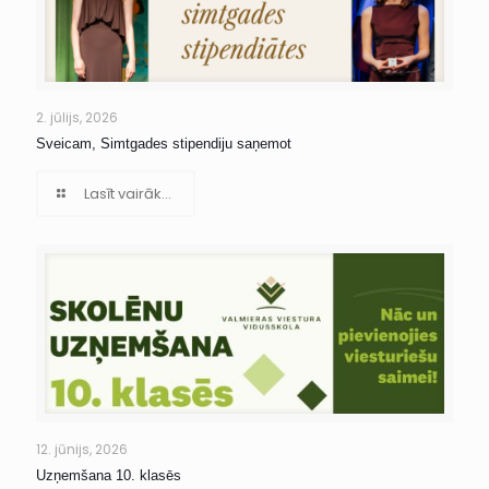
2. jūlijs, 2026
Sveicam, Simtgades stipendiju saņemot
Lasīt vairāk...
12. jūnijs, 2026
Uzņemšana 10. klasēs