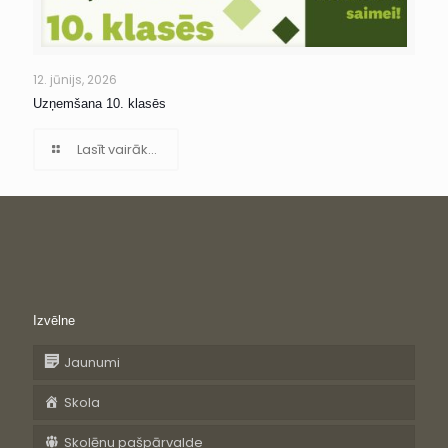
12. jūnijs, 2026
Uzņemšana 10. klasēs
Lasīt vairāk...
Izvēlne
Jaunumi
Skola
Skolēnu pašpārvalde