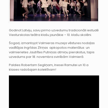
Godinot Latviju, savu pirmo uzvedumu tradicionāli iestudē
Viesturskolas teātra klašu jaunākie – 10. klašu skolēni.
Šogad, izmantojot Valmieras muzeja vēstures nodaļas
vadītājas Ingrīdas Zīriņas apkopotos materiālus un
valmierietes Jautrītes Putniņas atmiņu pierakstus, tapis
uzvedums par 18. novembra svinībām Valmierā.
Paldies Robertam Segliņam, Inesei Ramutei un 10.a
klases radošajam kolektīvam!