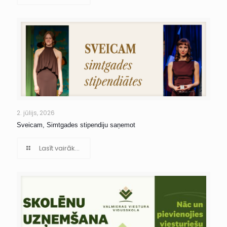
2. jūlijs, 2026
Sveicam, Simtgades stipendiju saņemot
Lasīt vairāk...