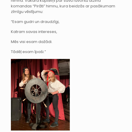
himna. Vakara kapteiņi par savu favorītu atzina
komandas “Pirāti” himnu, kura beidzās ar pasākumam
zīmīgu vēstījumu:
“Esam gudri un draudzīgi,
Katram savas intereses,
Mēs visi esam dažādi.
Tādēļ esam īpaši.”