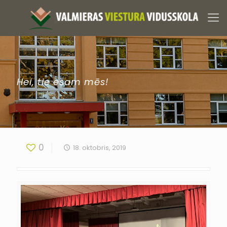
Hei, tie esam mēs!
0
18. oktobris, 2019