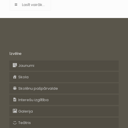
Lasīt vairāk...
Izvēlne
Jaunumi
Skola
Skolēnu pašpārvalde
Interešu izglītība
Galerija
Teātris