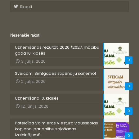
Skauti
Nesenākie raksti
Uzņemšanas rezultāti 2026./2027. mācību
gada 10. klasēs
0
3. jūlijs, 2026
Sveicam, Simtgades stipendiju saņemot
2. jūlijs, 2026
0
Uzņemšana 10. klasēs
12. jūnijs, 2026
0
Pateicība Valmieras Viestura vidusskolas
kopienai par dalību soļošanas
izaicinājumā
0