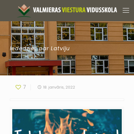
Iededzies par Latviju
7
18. janvāris, 2022