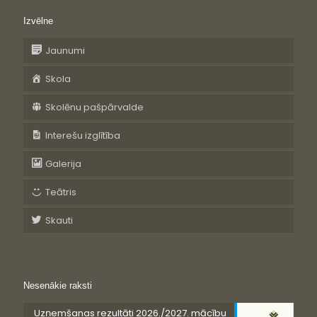
Izvēlne
Jaunumi
Skola
Skolēnu pašpārvalde
Interešu izglītība
Galerija
Teātris
Skauti
Nesenākie raksti
Uzņemšanas rezultāti 2026./2027. mācību