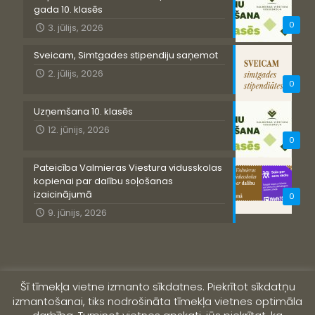
gada 10. klasēs
0
3. jūlijs, 2026
Sveicam, Simtgades stipendiju saņemot
2. jūlijs, 2026
0
Uzņemšana 10. klasēs
12. jūnijs, 2026
0
Pateicība Valmieras Viestura vidusskolas
kopienai par dalību soļošanas
izaicinājumā
0
9. jūnijs, 2026
Šī tīmekļa vietne izmanto sīkdatnes. Piekrītot sīkdatņu
izmantošanai, tiks nodrošināta tīmekļa vietnes optimāla