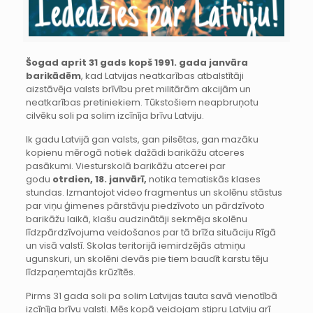
Šogad aprit 31 gads kopš 1991. gada janvāra
barikādēm
, kad Latvijas neatkarības atbalstītāji
aizstāvēja valsts brīvību pret militārām akcijām un
neatkarības pretiniekiem. Tūkstošiem neapbruņotu
cilvēku soli pa solim izcīnīja brīvu Latviju.
Ik gadu Latvijā gan valsts, gan pilsētas, gan mazāku
kopienu mērogā notiek dažādi barikāžu atceres
pasākumi. Viesturskolā barikāžu atcerei par
godu
otrdien, 18. janvārī,
notika tematiskās klases
stundas. Izmantojot video fragmentus un skolēnu stāstus
par viņu ģimenes pārstāvju piedzīvoto un pārdzīvoto
barikāžu laikā, klašu audzinātāji sekmēja skolēnu
līdzpārdzīvojuma veidošanos par tā brīža situāciju Rīgā
un visā valstī. Skolas teritorijā iemirdzējās atmiņu
ugunskuri, un skolēni devās pie tiem baudīt karstu tēju
līdzpaņemtajās krūzītēs.
Pirms 31 gada soli pa solim Latvijas tauta savā vienotībā
izcīnīja brīvu valsti. Mēs kopā veidojam stipru Latviju arī