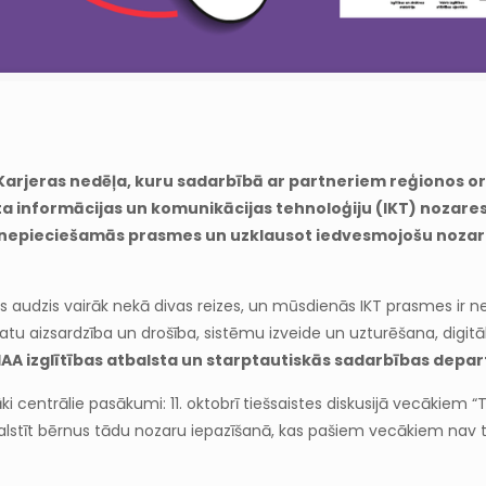
ks Karjeras nedēļa, kuru sadarbībā ar partneriem reģionos or
īta informācijas un komunikācijas tehnoloģiju (IKT) nozares
tām nepieciešamās prasmes un uzklausot iedvesmojošu nozar
os audzis vairāk nekā divas reizes, un mūsdienās IKT prasmes ir
atu aizsardzība un drošība, sistēmu izveide un uzturēšana, digitāl
IAA izglītības atbalsta un starptautiskās sadarbības depar
rāki centrālie pasākumi: 11. oktobrī tiešsaistes diskusijā vecākie
stīt bērnus tādu nozaru iepazīšanā, kas pašiem vecākiem nav tu