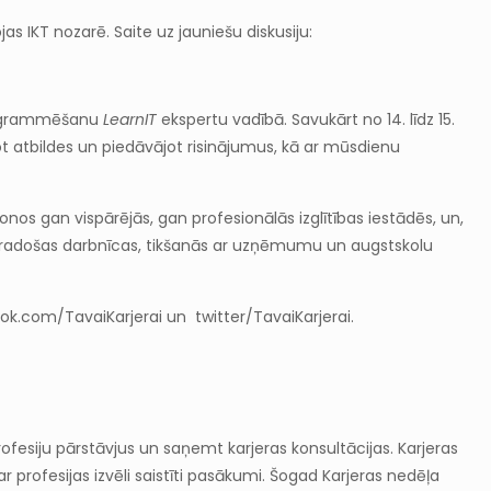
jas IKT nozarē. Saite uz jauniešu diskusiju:
 programmēšanu
LearnIT
ekspertu vadībā. Savukārt no 14. līdz 15.
t atbildes un piedāvājot risinājumus, kā ar mūsdienu
onos gan vispārējās, gan profesionālās izglītības iestādēs, un,
as, radošas darbnīcas, tikšanās ar uzņēmumu un augstskolu
ebook.com/TavaiKarjerai un twitter/TavaiKarjerai.
ofesiju pārstāvjus un saņemt karjeras konsultācijas. Karjeras
ar profesijas izvēli saistīti pasākumi. Šogad Karjeras nedēļa