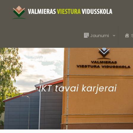
Jaunumi
IKT tavai karjerai