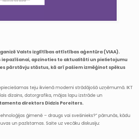
ganizē Valsts izglītības attīstības aģentūra (VIAA).
 iepazīšanai, apzinoties to aktualitāti un pielietojumu
es pārstāvju stāstus, kā arī pašiem izmēģinot spēkus
 nepieciešamas teju ikvienā moderni strādājošā uzņēmumā. IKT
ais dizains, datorgrafika, mājas lapu izstrāde un
tamenta direktors Didzis Poreiters.
m “Tehnoloģijas ģimenē – draugs vai svešinieks?” pārrunās, kādu
vas un pazīstamas. Saite uz vecāku diskusiju: