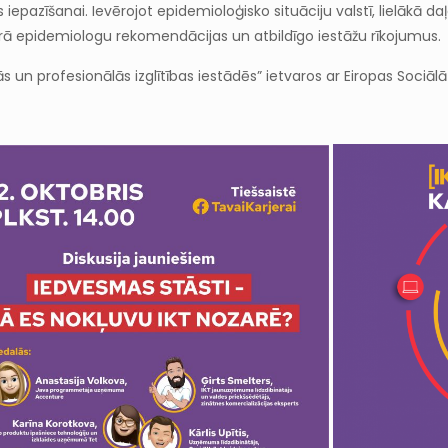
 iepazīšanai. Ievērojot epidemioloģisko situāciju valstī, lielākā
rā epidemiologu rekomendācijas un atbildīgo iestāžu rīkojumus.
ās un profesionālās izglītības iestādēs” ietvaros ar Eiropas Sociā