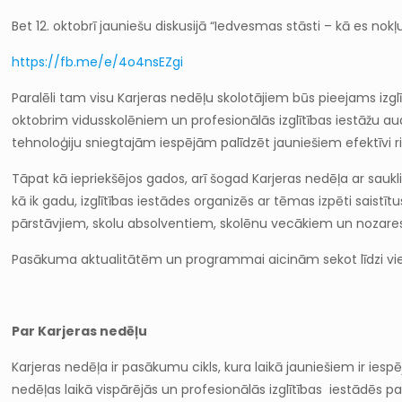
Bet 12. oktobrī jauniešu diskusijā “Iedvesmas stāsti – kā es nokļ
https://fb.me/e/4o4nsEZgi
Paralēli tam visu Karjeras nedēļu skolotājiem būs pieejams iz
oktobrim vidusskolēniem un profesionālās izglītības iestāžu 
tehnoloģiju sniegtajām iespējām palīdzēt jauniešiem efektīvi r
Tāpat kā iepriekšējos gados, arī šogad Karjeras nedēļa ar saukl
kā ik gadu, izglītības iestādes organizēs ar tēmas izpēti sai
pārstāvjiem, skolu absolventiem, skolēnu vecākiem un nozare
Pasākuma aktualitātēm un programmai aicinām sekot līdzi v
Par Karjeras nedēļu
Karjeras nedēļa ir pasākumu cikls, kura laikā jauniešiem ir ie
nedēļas laikā vispārējās un profesionālās izglītības iestādēs pa