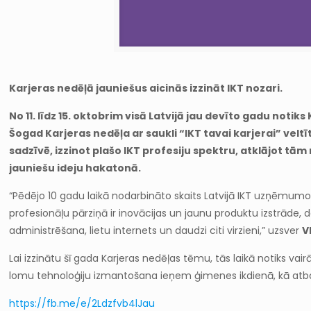
Karjeras nedēļā jauniešus
aicinās izzināt IKT nozari.
No 11. līdz 15. oktobrim visā Latvijā jau devīto gadu noti
Šogad Karjeras nedēļa ar saukli “IKT tavai karjerai” velt
sadzīvē, izzinot plašo IKT profesiju spektru, atklājot 
jauniešu ideju hakatonā.
“Pēdējo 10 gadu laikā nodarbināto skaits Latvijā IKT uzņēmum
profesionāļu pārziņā ir inovācijas un jaunu produktu izstrāde, d
administrēšana, lietu internets un daudzi citi virzieni,” uzsver
V
Lai izzinātu šī gada Karjeras nedēļas tēmu, tās laikā notiks vai
lomu tehnoloģiju izmantošana ieņem ģimenes ikdienā, kā atbal
https://fb.me/e/2Ldzfvb4lJau