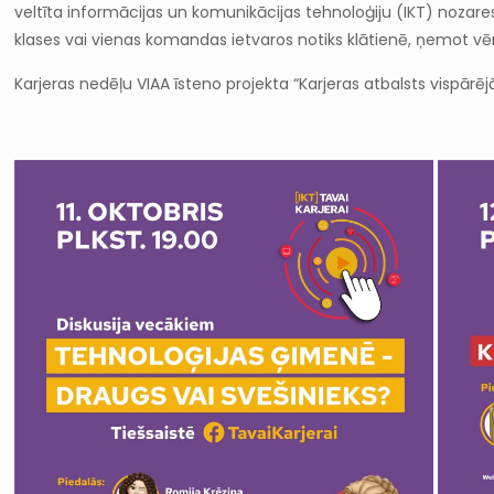
veltīta informācijas un komunikācijas tehnoloģiju (IKT) nozares
klases vai vienas komandas ietvaros notiks klātienē, ņemot vē
Karjeras nedēļu VIAA īsteno projekta “Karjeras atbalsts vispārēj