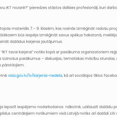
uvu IKT nozarē?” pieredzes stāstos dalīsies profesionāļi, kuri darbo
glītojošs materiāls 7.– 9. klasēm, kas rosinās izmēģināt radošu
audzēkņiem būs iespēja izmēģināt savus spēkus hakatonā, meklējo
isināt dažādus karjeras jautājumus.
i “IKT tavai karjerai” notiks kopā ar pasākuma organizatoriem reģi
stītus izzinošus pasākumus – diskusijas, tematiskas mācību stund
s pārstāvjiem.
ietnē
viaa.gov.lv/lv/karjeras-nedela
, kā arī sociālajos tīklos fac
spēja iepazīt iespējamo nodarbošanos nākotnē, uzklausīt dažādu pr
pildus centrālajiem notikumiem visā Latvijā notiks arī dažādi citi 