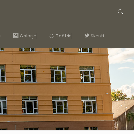
a
Galerija
Teātris
Skauti