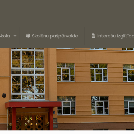
Skola
Skolēnu pašpārvalde
Interešu izglītīb