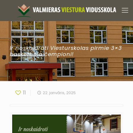
Ir noskaidroti Viesturskolas pirmie 3×3
basketbola čempioni!
11
22. janvāris, 2025