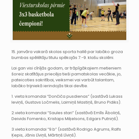
15. janvāra vakarā skolas sporta hallē par labāko groza
bumbas spēlētāju titulu spēkojās 7.-9. klašu skolēni.
Lai gan visi cīnījās godam, ar trāpīgākajiem metieniem
šoreiz skatītājus priecēja tieši pamatskolas vecākie, jo,
pateicoties sakritībai, veiksmei vai varbūt talantam,
labāko trijniekā ierindojās tikai devītie.
1. vieta komandai “Dončiča pusdienas” (sastāvā Lukass
Ieviņš, Gustavs Ločmelis, Laimiņš Mastiņš, Bruno Pidiks).
2.vieta komandai “Saules stari” (sastāvā Emīls Āboliņš,
Deivids Fomenko, Kristaps Miķelsons, Edgars Putniņš).
3.vieta komandai “9.b” (sastāvā Rodrigo Agrums, Ralfs
Ķepis, Jānis Līviņš, Mārtiņš Līviņš).