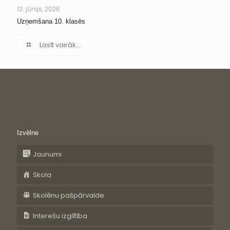
12. jūnijs, 2026
Uzņemšana 10. klasēs
Lasīt vairāk...
Izvēlne
Jaunumi
Skola
Skolēnu pašpārvalde
Interešu izglītība