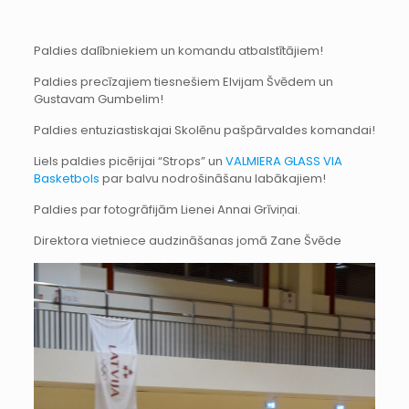
Paldies dalībniekiem un komandu atbalstītājiem!
Paldies precīzajiem tiesnešiem Elvijam Švēdem un
Gustavam Gumbelim!
Paldies entuziastiskajai Skolēnu pašpārvaldes komandai!
Liels paldies picērijai “Strops” un
VALMIERA GLASS VIA
Basketbols
par balvu nodrošināšanu labākajiem!
Paldies par fotogrāfijām Lienei Annai Grīviņai.
Direktora vietniece audzināšanas jomā Zane Švēde