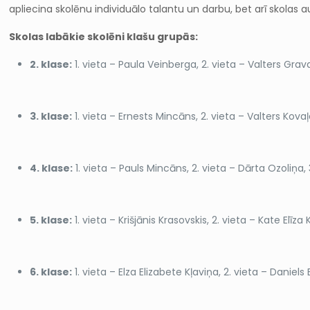
apliecina skolēnu individuālo talantu un darbu, bet arī skolas a
Skolas labākie skolēni klašu grupās:
2. klase:
1. vieta – Paula Veinberga, 2. vieta – Valters Grav
3. klase:
1. vieta – Ernests Mincāns, 2. vieta – Valters Kovaļ
4. klase:
1. vieta – Pauls Mincāns, 2. vieta – Dārta Ozoliņa, 3
5. klase:
1. vieta – Krišjānis Krasovskis, 2. vieta – Kate Elīz
6. klase:
1. vieta – Elza Elizabete Kļaviņa, 2. vieta – Daniel