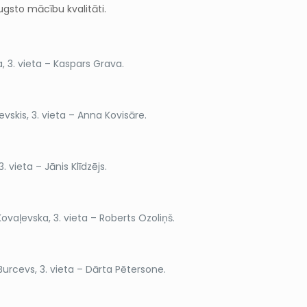
ugsto mācību kvalitāti.
a, 3. vieta – Kaspars Grava.
evskis, 3. vieta – Anna Kovisāre.
. vieta – Jānis Klīdzējs.
a Kovaļevska, 3. vieta – Roberts Ozoliņš.
s Burcevs, 3. vieta – Dārta Pētersone.