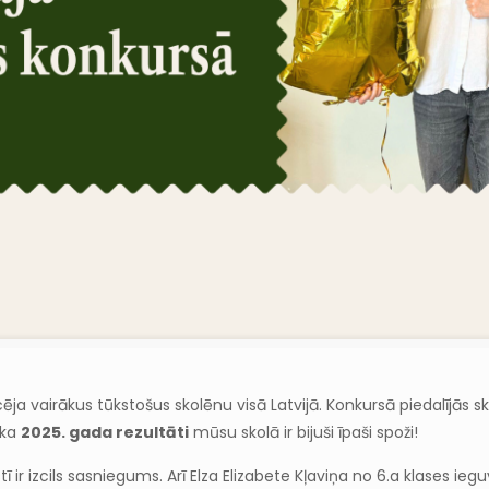
 vairākus tūkstošus skolēnu visā Latvijā. Konkursā piedalījās skolē
 ka
2025. gada rezultāti
mūsu skolā ir bijuši īpaši spoži!
 ir izcils sasniegums. Arī Elza Elizabete Kļaviņa no 6.a klases ieguv