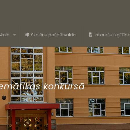
Skola
Skolēnu pašpārvalde
Interešu izglītīb
temātikas konkursā