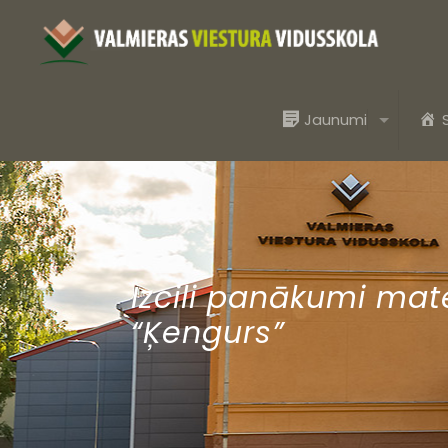
Jaunumi
Izcili panākumi ma
“Ķengurs”