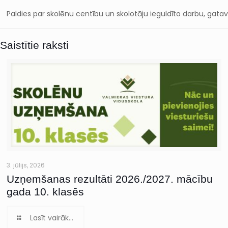
Paldies par skolēnu centību un skolotāju ieguldīto darbu, gat
Saistītie raksti
3. jūlijs, 2026
Uzņemšanas rezultāti 2026./2027. mācību
gada 10. klasēs
Lasīt vairāk...