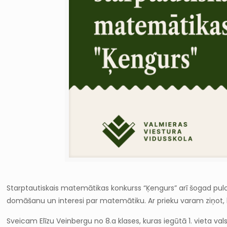
Starptautiskais matemātikas konkurss “Ķengurs” arī šogad pulcēja
domāšanu un interesi par matemātiku. Ar prieku varam ziņot,
Sveicam Elīzu Veinbergu no 8.a klases, kuras iegūtā 1. vieta valstī