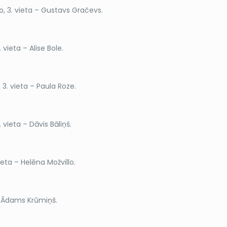
ko, 3. vieta – Gustavs Gračevs.
. vieta – Alise Bole.
, 3. vieta – Paula Roze.
. vieta – Dāvis Bāliņš.
vieta – Helēna Možvillo.
rs Ādams Krūmiņš.