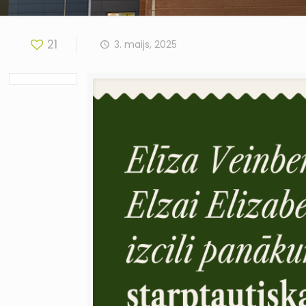
21
3. maijs, 2025