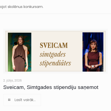
avojot skolēnus konkursam.
2. jūlijs, 2026
Sveicam, Simtgades stipendiju saņemot
Lasīt vairāk...