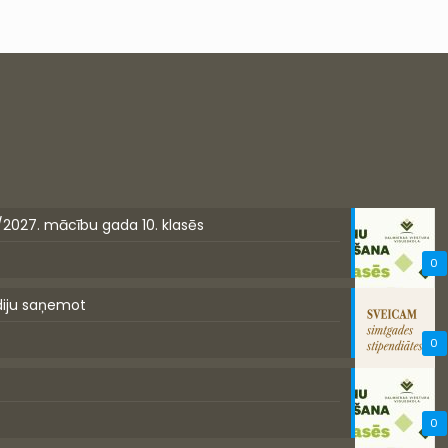
/2027. mācību gada 10. klasēs
0
diju saņemot
0
0