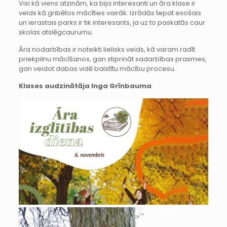
Visi kā viens atzinām, ka bija interesanti un āra klase ir
veids kā gribētos mācīties vairāk. Izrādās tepat esošais
un ierastais parks ir tik interesants, ja uz to paskatās caur
skolas atslēgcaurumu.
Āra nodarbības ir noteikti lielisks veids, kā varam radīt
priekpilnu mācīšanos, gan stiprināt sadarbības prasmes,
gan veidot dabas vidē balstītu mācību procesu.
Klases audzinātāja Inga Grīnbauma