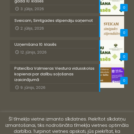
gada 10. klasēs
0
3. jūlijs, 2026
Sveicam, Simtgades stipendiju saņemot
2. jūlijs, 2026
0
Uzņemšana 10. klasēs
12. jūnijs, 2026
0
Pateicība Valmieras Viestura vidusskolas
kopienai par dalību soļošanas
izaicinājumā
0
9. jūnijs, 2026
Šī tīmekļa vietne izmanto sīkdatnes. Piekrītot sīkdatņu
izmantošanai, tiks nodrošināta tīmekļa vietnes optimāla
darbība. Turpinot vietnes apskati, jūs piekrītat, ka