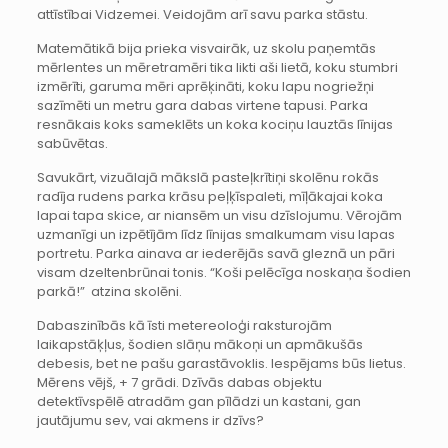
attīstībai Vidzemei. Veidojām arī savu parka stāstu.
Matemātikā bija prieka visvairāk, uz skolu paņemtās
mērlentes un mēretramēri tika likti aši lietā, koku stumbri
izmērīti, garuma mēri aprēķināti, koku lapu nogriežņi
sazīmēti un metru gara dabas virtene tapusi. Parka
resnākais koks sameklēts un koka kociņu lauztās līnijas
sabūvētas.
Savukārt, vizuālajā mākslā pasteļkrītiņi skolēnu rokās
radīja rudens parka krāsu peļķīspaleti, mīļākajai koka
lapai tapa skice, ar niansēm un visu dzīslojumu. Vērojām
uzmanīgi un izpētījām līdz līnijas smalkumam visu lapas
portretu. Parka ainava ar iederējās savā gleznā un pāri
visam dzeltenbrūnai tonis. “Koši pelēcīga noskaņa šodien
parkā!” atzina skolēni.
Dabaszinībās kā īsti metereoloģi raksturojām
laikapstāķļus, šodien slāņu mākoņi un apmākušās
debesis, bet ne pašu garastāvoklis. Iespējams būs lietus.
Mērens vējš, + 7 grādi. Dzīvās dabas objektu
detektīvspēlē atradām gan pīlādzi un kastani, gan
jautājumu sev, vai akmens ir dzīvs?