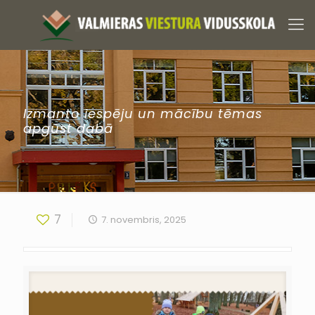
Izmanto iespēju un mācību tēmas
apgūst dabā
7
7. novembris, 2025