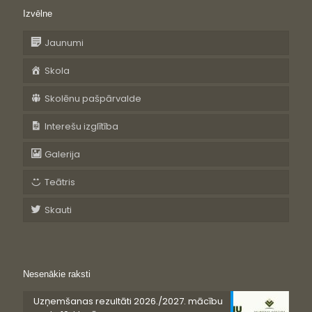
Izvēlne
Jaunumi
Skola
Skolēnu pašpārvalde
Interešu izglītība
Galerija
Teātris
Skauti
Nesenākie raksti
Uzņemšanas rezultāti 2026./2027. mācību