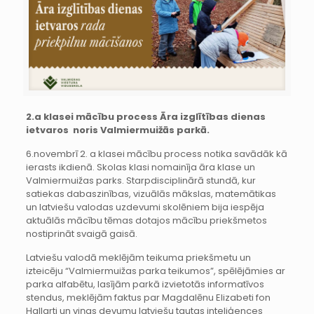
2.a klasei mācību process Āra izglītības dienas
ietvaros noris Valmiermuižās parkā.
6.novembrī 2. a klasei mācību process notika savādāk kā
ierasts ikdienā. Skolas klasi nomainīja āra klase un
Valmiermuižas parks. Starpdisciplinārā stundā, kur
satiekas dabaszinības, vizuālās mākslas, matemātikas
un latviešu valodas uzdevumi skolēniem bija iespēja
aktuālās mācību tēmas dotajos mācību priekšmetos
nostiprināt svaigā gaisā.
Latviešu valodā meklējām teikuma priekšmetu un
izteicēju “Valmiermuižas parka teikumos”, spēlējāmies ar
parka alfabētu, lasījām parkā izvietotās informatīvos
stendus, meklējām faktus par Magdalēnu Elizabeti fon
Hallarti un viņas devumu latviešu tautas inteliģences