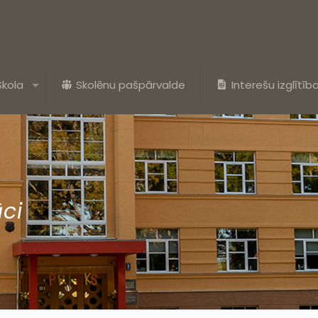
Skola
Skolēnu pašpārvalde
Interešu izglītīb
ūci