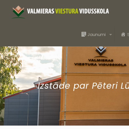
Jaunumi
Izstāde par Pēteri L