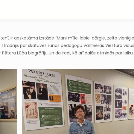
nī, ir apskatāma izstāde “Mani mīļie, labie, dārgie, zelta vienīgie
n ir strādājis par skatuves runas pedagogu Valmieras Viestura vidu
ar Pētera Lūča biogrāfiju un daiļradi, kā arī dalās atmiņās par laik