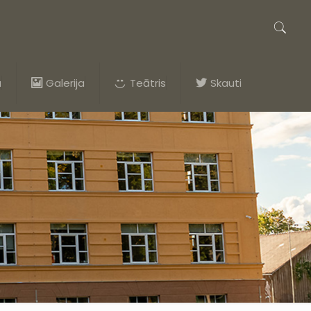
a
Galerija
Teātris
Skauti