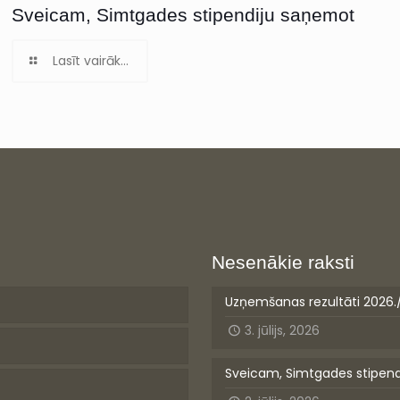
Sveicam, Simtgades stipendiju saņemot
Lasīt vairāk...
Nesenākie raksti
Uzņemšanas rezultāti 2026.
3. jūlijs, 2026
Sveicam, Simtgades stipen