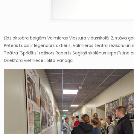
Līdz oktobra beigām Valmieras Viestura vidusskolā, 2. stāva gaite
Pēteris Lūcis ir leģendārs aktieris, Valmieras teātra režisors u
Teātra “Sprīdītis” režisors Roberts Segliņš skolēnus iepazīstina 
Direktora vietniece Lolita Vanaga