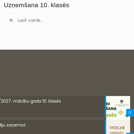
Uzņemšana 10. klasēs
Lasīt vairāk...
/2027. mācību gada 10. klasēs
0
diju saņemot