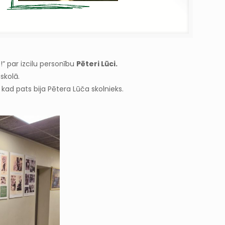
!” par izcilu personību
Pēteri Lūci.
sskolā.
u, kad pats bija Pētera Lūča skolnieks.