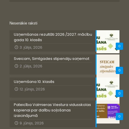
Nesenākie raksti
Uzņemšanas rezultāti 2026./2027. mācību
gada 10. klasēs
0
3. jūlijs, 2026
Sveicam, Simtgades stipendiju saņemot
2. jūlijs, 2026
0
Uzņemšana 10. klasēs
12. jūnijs, 2026
0
Pateicība Valmieras Viestura vidusskolas
kopienai par dalību soļošanas
izaicinājumā
0
9. jūnijs, 2026