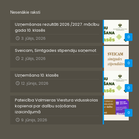
Nesenākie raksti
Uzņemšanas rezultāti 2026./2027. mācību
gada 10. klasēs
0
3. jūlijs, 2026
Sveicam, Simtgades stipendiju saņemot
2. jūlijs, 2026
0
Uzņemšana 10. klasēs
12. jūnijs, 2026
0
Pateicība Valmieras Viestura vidusskolas
kopienai par dalību soļošanas
izaicinājumā
0
9. jūnijs, 2026