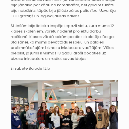
bija jābalso par kādu no komandām, bet gala rezultāts
bija neizšķirts, tāpēc bija jālūdz zāles palīdzība. Uzvarēja
ECO groziņš un ieguva jaukas balvas.
Šī tiešām bija lieliska iespēja iepazīt vietu, kura mums,12.
klases skolēniem, varētu noderēt projektu darbu
radīšanā. Klases vārdā sakām paldies skolotājai Daigai
Stalšānei, ka mums devāt tādu iespēju, un paldies
pretimnākošajām biznesa inkubatora vadītājām! Vēlos
piebilst, ja jums ir vismaz 18 gadu, droši dodaties uz
bizesa inkubatoru un radiet savas idejas!
Elizabete Balode 12.b