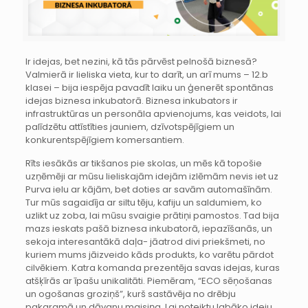
Ir idejas, bet nezini, kā tās pārvēst pelnošā biznesā?
Valmierā ir lieliska vieta, kur to darīt, un arī mums – 12.b
klasei – bija iespēja pavadīt laiku un ģenerēt spontānas
idejas biznesa inkubatorā. Biznesa inkubators ir
infrastruktūras un personāla apvienojums, kas veidots, lai
palīdzētu attīstīties jauniem, dzīvotspējīgiem un
konkurentspējīgiem komersantiem.
Rīts iesākās ar tikšanos pie skolas, un mēs kā topošie
uzņēmēji ar mūsu lieliskajām idejām izlēmām nevis iet uz
Purva ielu ar kājām, bet doties ar savām automašīnām.
Tur mūs sagaidīja ar siltu tēju, kafiju un saldumiem, ko
uzlikt uz zoba, lai mūsu svaigie prātiņi pamostos. Tad bija
mazs ieskats pašā biznesa inkubatorā, iepazīšanās, un
sekoja interesantākā daļa- jāatrod divi priekšmeti, no
kuriem mums jāizveido kāds produkts, ko varētu pārdot
cilvēkiem. Katra komanda prezentēja savas idejas, kuras
atšķīrās ar īpašu unikalitāti. Piemēram, “ECO sēņošanas
un ogošanas groziņš”, kurš sastāvēja no drēbju
pakaramā un dāvanu maisiņa. Lai noteiktu labāko ideju,