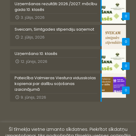
Uzņemšanas rezultāti 2026./2027. mācību
gada 10. klasēs
0
3. jūlijs, 2026
Sveicam, Simtgades stipendiju saņemot
2. jūlijs, 2026
0
Uzņemšana 10. klasēs
12. jūnijs, 2026
0
Pateicība Valmieras Viestura vidusskolas
kopienai par dalību soļošanas
izaicinājumā
0
9. jūnijs, 2026
Šī tīmekļa vietne izmanto sīkdatnes. Piekrītot sīkdatņu
izmantošanai, tiks nodrošināta tīmekļa vietnes optimāla