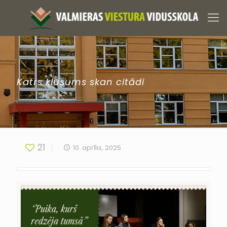
Katrs klusums skan citādi
21
10. aprīlis, 2025