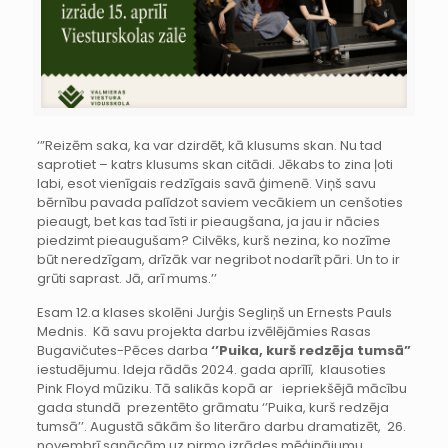
‘”Reizēm saka, ka var dzirdēt, kā klusums skan. Nu tad
saprotiet – katrs klusums skan citādi. Jēkabs to zina ļoti
labi, esot vienīgais redzīgais savā ģimenē. Viņš savu
bērnību pavada palīdzot saviem vecākiem un cenšoties
pieaugt, bet kas tad īsti ir pieaugšana, ja jau ir nācies
piedzimt pieaugušam? Cilvēks, kurš nezina, ko nozīme
būt neredzīgam, drīzāk var negribot nodarīt pāri. Un to ir
grūti saprast. Jā, arī mums.’’
Esam 12.a klases skolēni Jurģis Segliņš un Ernests Pauls
Mednis. Kā savu projekta darbu izvēlējāmies Rasas
Bugavičutes-Pēces darba
‘’Puika, kurš redzēja tumsā”
iestudējumu. Ideja rādās 2024. gada aprīlī, klausoties
Pink Floyd mūziku. Tā salikās kopā ar iepriekšējā mācību
gada stundā prezentēto grāmatu ‘’Puika, kurš redzēja
tumsā’’. Augustā sākām šo literāro darbu dramatizēt, 26.
novembrī sanācām uz pirmo izrādes mēģinājumu,