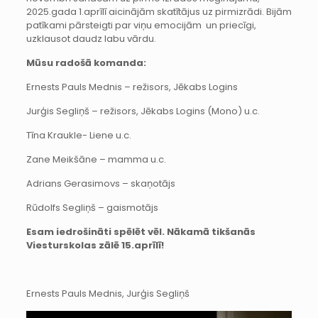
2025.gada 1.aprīlī aicinājām skatītājus uz pirmizrādi. Bijām
patīkami pārsteigti par viņu emocijām un priecīgi,
uzklausot daudz labu vārdu.
Mūsu radošā komanda:
Ernests Pauls Mednis – režisors, Jēkabs Logins
Jurģis Segliņš – režisors, Jēkabs Logins (Mono) u.c.
Tīna Kraukle- Liene u.c.
Zane Meikšāne – mamma u.c.
Adrians Gerasimovs – skaņotājs
Rūdolfs Segliņš – gaismotājs
Esam iedrošināti spēlēt vēl. Nākamā tikšanās
Viesturskolas zālē 15.aprīlī!
Ernests Pauls Mednis, Jurģis Segliņš