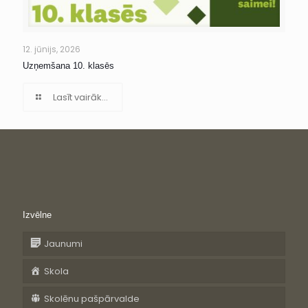
12. jūnijs, 2026
Uzņemšana 10. klasēs
Lasīt vairāk...
Izvēlne
Jaunumi
Skola
Skolēnu pašpārvalde