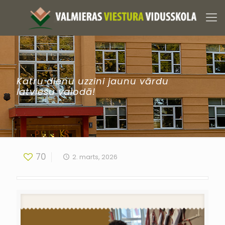
Katru dienu uzzini jaunu vārdu
latviešu valodā!
70
2. marts, 2026