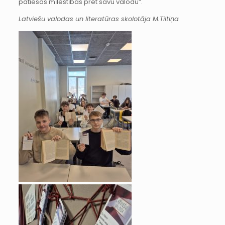
patiesas mīlestības pret savu valodu”.
Latviešu valodas un literatūras skolotāja M.Tiltiņa