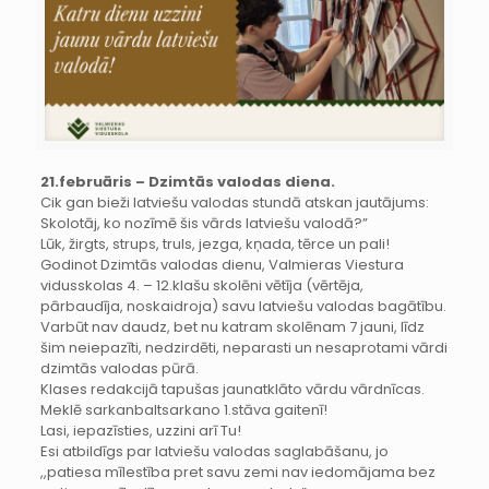
21.februāris – Dzimtās valodas diena.
Cik gan bieži latviešu valodas stundā atskan jautājums:
Skolotāj, ko nozīmē šis vārds latviešu valodā?”
Lūk, žirgts, strups, truls, jezga, kņada, tērce un pali!
Godinot Dzimtās valodas dienu, Valmieras Viestura
vidusskolas 4. – 12.klašu skolēni vētīja (vērtēja,
pārbaudīja, noskaidroja) savu latviešu valodas bagātību.
Varbūt nav daudz, bet nu katram skolēnam 7 jauni, līdz
šim neiepazīti, nedzirdēti, neparasti un nesaprotami vārdi
dzimtās valodas pūrā.
Klases redakcijā tapušas jaunatklāto vārdu vārdnīcas.
Meklē sarkanbaltsarkano 1.stāva gaitenī!
Lasi, iepazīsties, uzzini arī Tu!
Esi atbildīgs par latviešu valodas saglabāšanu, jo
,,patiesa mīlestība pret savu zemi nav iedomājama bez