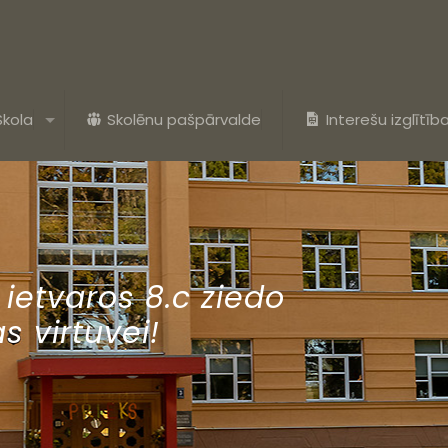
Skola
Skolēnu pašpārvalde
Interešu izglītīb
ietvaros 8.c ziedo
s virtuvei!