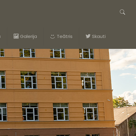
a
Galerija
Teātris
Skauti