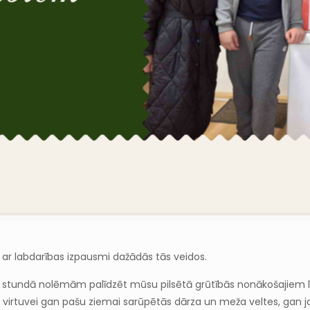
 ar labdarības izpausmi dažādās tās veidos.
stundā nolēmām palīdzēt mūsu pilsētā grūtībās nonākošajiem līdz
 virtuvei gan pašu ziemai sarūpētās dārza un meža veltes, gan ja