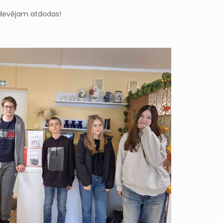
s devējam atdodas!