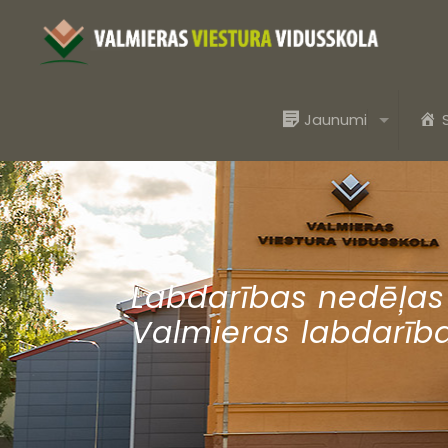
Jaunumi
Labdarības nedēļas 
Valmieras labdarība