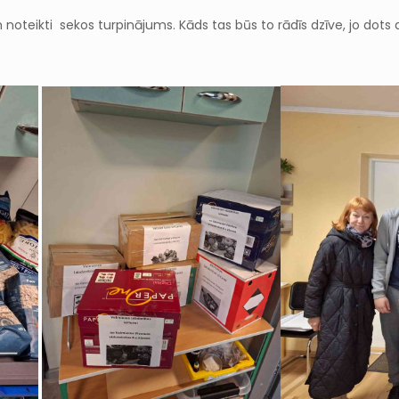
 noteikti sekos turpinājums. Kāds tas būs to rādīs dzīve, jo dot