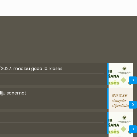
/2027. mācību gada 10. klasēs
0
diju saņemot
0
0