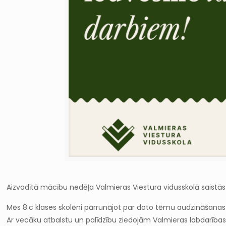
Aizvadītā mācību nedēļa Valmieras Viestura vidusskolā saistās
Mēs 8.c klases skolēni pārrunājot par doto tēmu audzināšanas 
Ar vecāku atbalstu un palīdzību ziedojām Valmieras labdarības