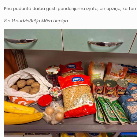
Pēc padarītā darba gūsti gandarījumu izjūtu, un apziņu, ka tam
8.c kl.audzinātāja Māra Liepiņa