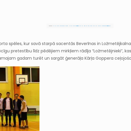
ta spēles, kur savā starpā sacentās Beverīnas in Ložmetējkalna r
ā. Spēcīgu pretestību līdz pēdējiem mirkļiem rādīja “Ložmetējnieki”
ākamajam gadam turēt un sargāt ģenerāļa Kārļa Goppera ceļojoš