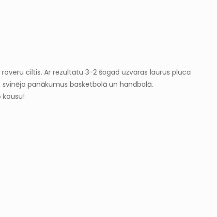
overu ciltis. Ar rezultātu 3-2 šogad uzvaras laurus plūca
, kas svinēja panākumus basketbolā un handbolā.
o kausu!