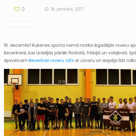
0
18. janvāris, 2017
16. decembrī Rubenes sporta namā notika ikgadējās roveru spor
Beverīnieši, kas izrādijās pārāki florbolā, frīsbijā un volejbol
Apsveicam
Beverīnas roveru cilts
ar uzvaru un iespēja līdz n