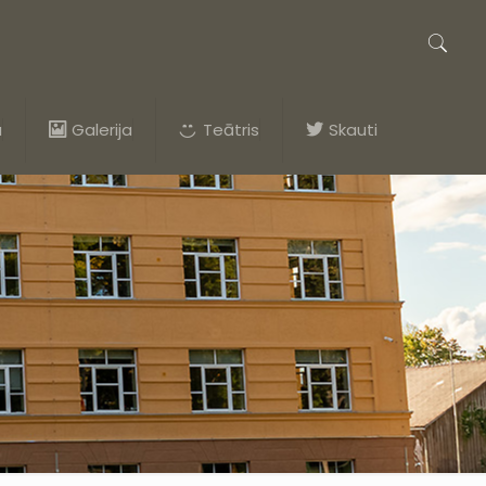
a
Galerija
Teātris
Skauti