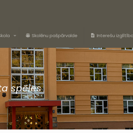
Skola
Skolēnu pašpārvalde
Interešu izglītīb
ta spēles