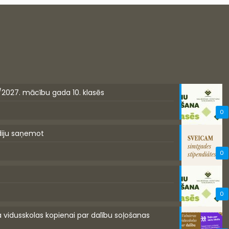
/2027. mācību gada 10. klasēs
0
diju saņemot
0
0
a vidusskolas kopienai par dalību soļošanas