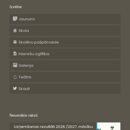
Izvēlne
Jaunumi
Skola
Skolēnu pašpārvalde
Interešu izglītība
Galerija
Teātris
Skauti
Nesenākie raksti
Uzņemšanas rezultāti 2026./2027. mācību