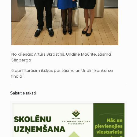
No kriesās: Artūrs Skrastiņš, Undīne Maurīte, Lāsma
Šēnberga
6.aprīlī turēsim īkšķus par Lāsmu un Undīni konkursa
finālā!
Saistītie raksti