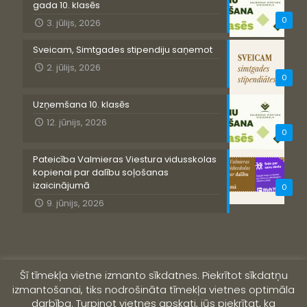
gada 10. klasēs
0
3. jūlijs, 2026
Sveicam, Simtgades stipendiju saņemot
2. jūlijs, 2026
0
Uzņemšana 10. klasēs
12. jūnijs, 2026
0
Pateicība Valmieras Viestura vidusskolas
kopienai par dalību soļošanas
izaicinājumā
0
9. jūnijs, 2026
Šī tīmekļa vietne izmanto sīkdatnes. Piekrītot sīkdatņu
izmantošanai, tiks nodrošināta tīmekļa vietnes optimāla
darbība. Turpinot vietnes apskati, jūs piekrītat, ka