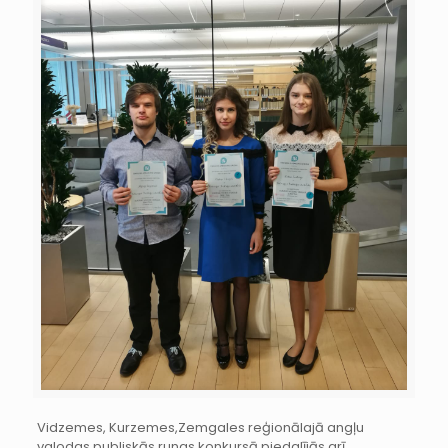
Vidzemes, Kurzemes,Zemgales reģionālajā angļu
valodas publiskās runas konkursā piedalījās arī