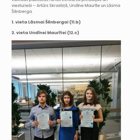
viesturieši – Artūrs Skrastiņš, Undīne Maurīte un Lāsma
Šēnberga.
1. vieta Lāsmai Šēnbergai (11.b)
2. vieta Undīnei Maurītei (12.c)